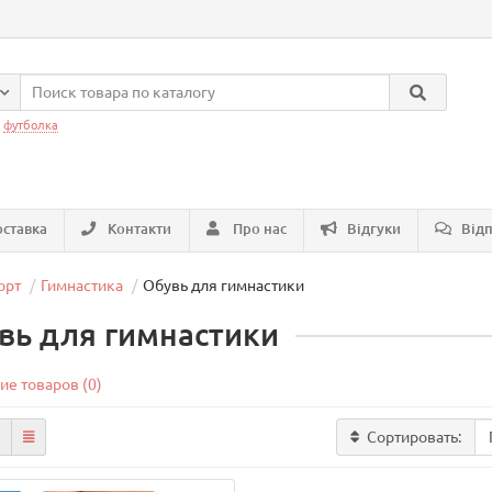
:
футболка
ставка
Контакти
Про нас
Відгуки
Відп
орт
Гимнастика
Обувь для гимнастики
вь для гимнастики
ие товаров (0)
Сортировать: