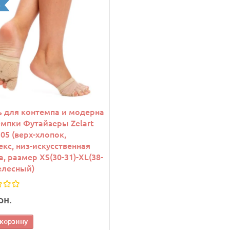
а
 для контемпа и модерна
мпки Футайзеры Zelart
05 (верх-хлопок,
кс, низ-искусственная
, размер XS(30-31)-XL(38-
телесный)
рн.
 корзину