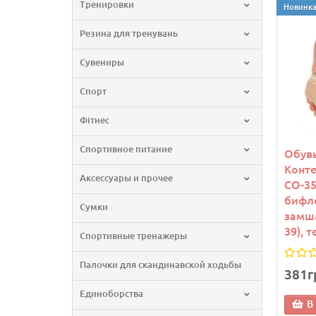
Тренировки
Новинк
Резина для тренувань
Сувениры
Спорт
Фітнес
Спортивное питание
Обувь
Конте
Аксессуары и прочее
CO-35
бифле
Сумки
замша
39), 
Спортивные тренажеры
Палочки для скандинавской ходьбы
381г
Единоборства
В