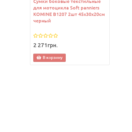
Сумки боковые текстильные
Напу
для мотоцикла Soft panniers
махр
KOMINE B1207 2шт 45х30х20см
Joma 
черный
2 271грн.
492г
В корзину
В