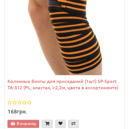
Коленные бинты для приседаний (1шт) SP-Sport
TA-312 (PL, эластан, l-2,2м, цвета в ассортименте)
168грн.
В корзину