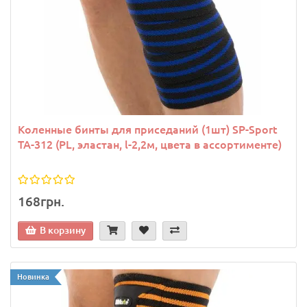
Коленные бинты для приседаний (1шт) SP-Sport
TA-312 (PL, эластан, l-2,2м, цвета в ассортименте)
168грн.
В корзину
Новинка