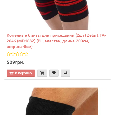
Коленные бинты для приседаний (2шт) Zelart TA-
2646 (MD1832) (PL, эластан, длина-200см,
ширина-8см)
509грн.
В корзину