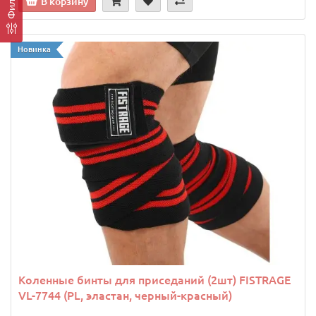
Фильтр
В корзину
Новинка
Коленные бинты для приседаний (2шт) FISTRAGE
VL-7744 (PL, эластан, черный-красный)