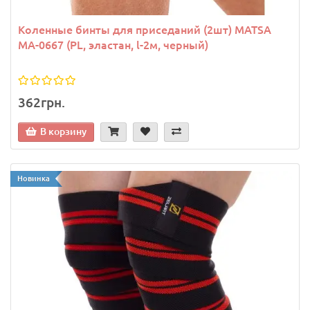
Коленные бинты для приседаний (2шт) MATSA
MA-0667 (PL, эластан, l-2м, черный)
362грн.
В корзину
Новинка