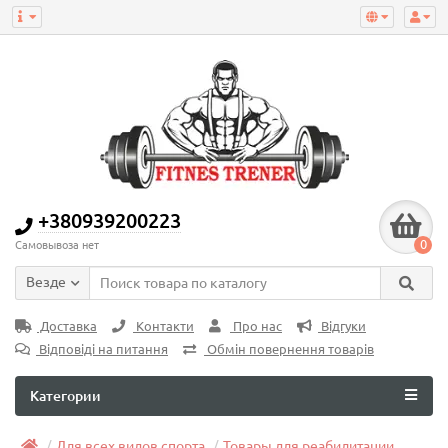
+380939200223
0
Самовывоза нет
Везде
Доставка
Контакти
Про нас
Відгуки
Відповіді на питання
Обмін повернення товарів
Категории
Для всех видов спорта
Товары для реабилитации