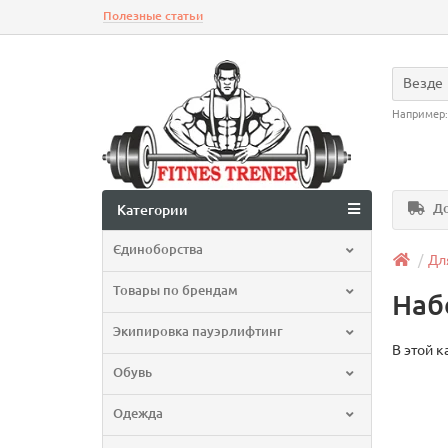
Полезные статьи
Везде
Например
До
Категории
Єдиноборства
Дл
Товары по брендам
Наб
Экипировка пауэрлифтинг
В этой к
Обувь
Одежда