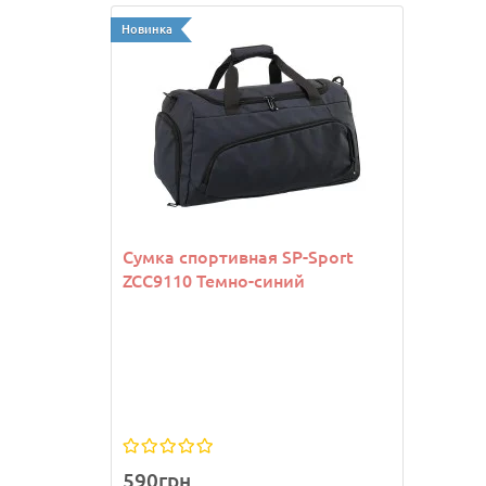
Новинка
Новинк
Сумка спортивная SP-Sport
Козы
ZCC9110 Темно-синий
Joma
590грн.
1 13