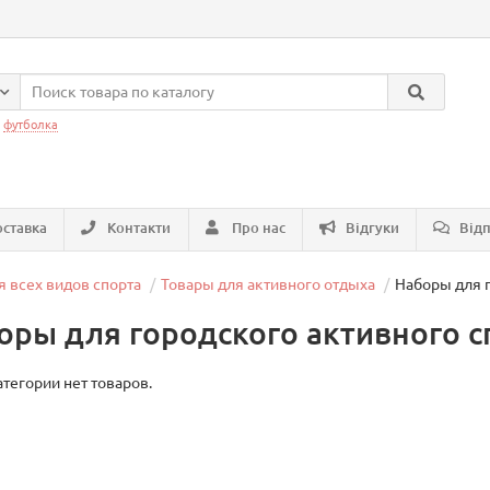
:
футболка
ставка
Контакти
Про нас
Відгуки
Відп
я всех видов спорта
Товары для активного отдыха
Наборы для г
оры для городского активного с
атегории нет товаров.