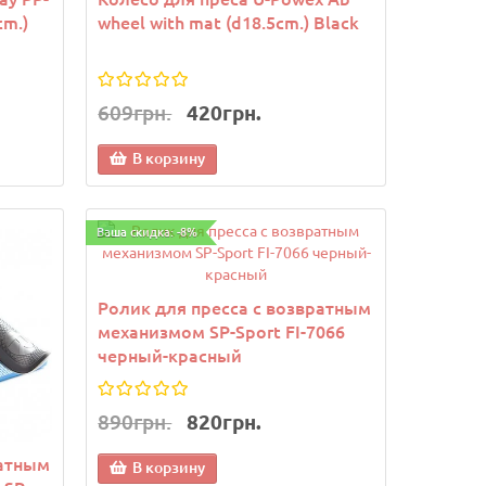
cm.)
wheel with mat (d18.5cm.) Black
609грн.
420грн.
В корзину
Новинка
Новинка
Ваша скидка: -8%
Ролик для пресса с возвратным
механизмом SP-Sport FI-7066
черный-красный
890грн.
820грн.
кий
Снарядные перчатки-блинчики
Снарядн
ратным
В корзину
вый
для бокса FLEX FISTRAGE VL-
для бокс