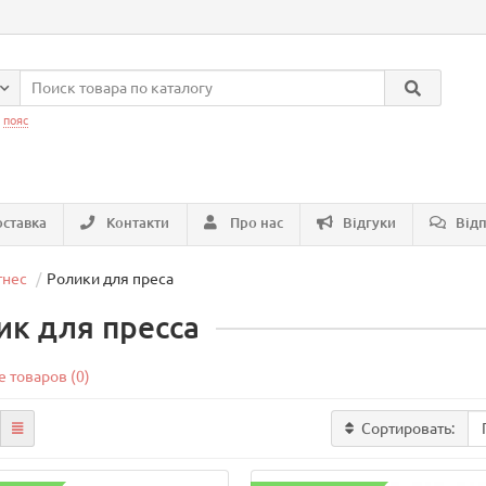
:
пояс
ставка
Контакти
Про нас
Відгуки
Відп
тнес
Ролики для преса
ик для пресса
 товаров (0)
Сортировать: