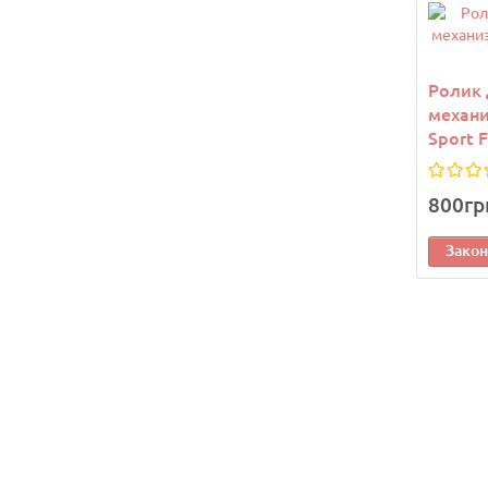
Ролик 
механи
Sport 
800гр
Зако