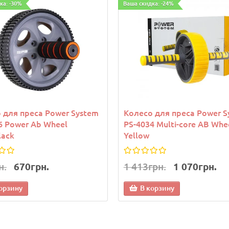
ка: -30%
Ваша скидка: -24%
 для преса Power System
Колесо для преса Power S
6 Power Ab Wheel
PS-4034 Multi-core AB Whe
lack
Yellow
н.
670грн.
1 413грн.
1 070грн.
орзину
В корзину