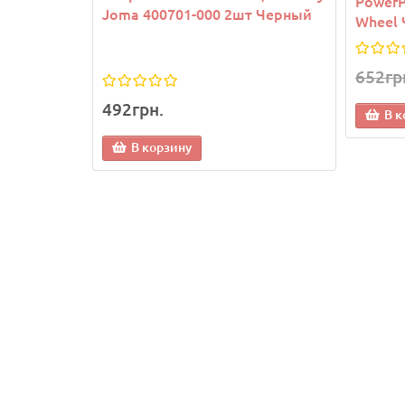
PowerP
Joma 400701-000 2шт Черный
Wheel 
652гр
492грн.
1 13
В к
В корзину
В