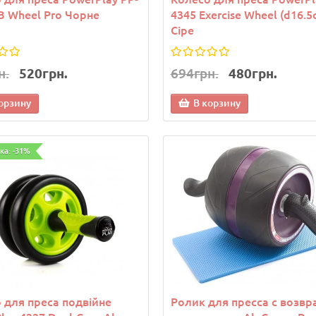
B Wheel Pro Чорне
4345 Exercise Wheel (d16.5
Сіре
н.
520грн.
694грн.
480грн.
орзину
В корзину
а
Новинка
ка: -31%
рек теннисный женский
Козырек теннисный женс
 для преса подвійне
Ролик для пресса с возв
 400635-002 Оранжевый
Joma 400635-002 Бирюзо