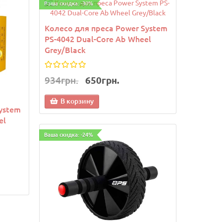
Ваша скидка: -30%
Колесо для преса Power System
PS-4042 Dual-Core Ab Wheel
Grey/Black
934грн.
650грн.
В корзину
ystem
el
Ваша скидка: -24%