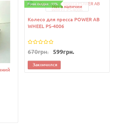
Ваша скидка: -11%
Нет в наличии
Колесо для пресса POWER AB
WHEEL PS-4006
670грн.
599грн.
Закончился
чний