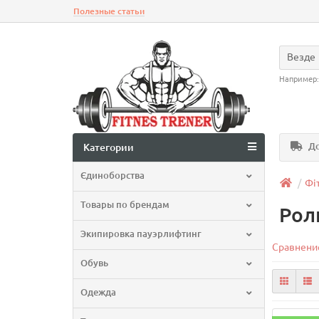
Полезные статьи
Везде
Например
До
Категории
Єдиноборства
Фі
Товары по брендам
Рол
Экипировка пауэрлифтинг
Сравнение
Обувь
Одежда