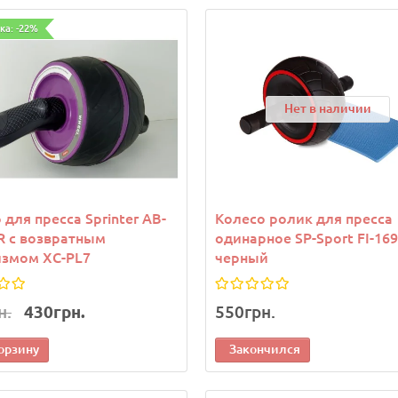
ка: -22%
Нет в наличии
 для пресса Sprinter АВ-
Колесо ролик для пресса
 с возвратным
одинарное SP-Sport FI-16
измом XC-PL7
черный
н.
430грн.
550грн.
орзину
Закончился