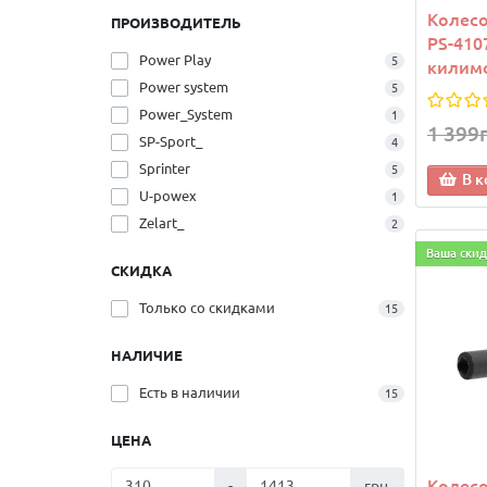
Колесо
ПРОИЗВОДИТЕЛЬ
PS-4107
Power Play
5
килимо
Power system
5
Power_System
1
1 399
SP-Sport_
4
Sprinter
5
В к
U-powex
1
Zelart_
2
Ваша скид
СКИДКА
Только со cкидками
15
НАЛИЧИЕ
Есть в наличии
15
ЦЕНА
Колесо
-
грн.