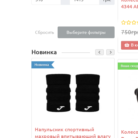
4344 A
750гр
Сбросить
Выберите фильтры
В к
Новинка
Новинка
Новинк
Ваша скид
Напульсник спортивный
Козы
Колесо
махровый впитывающий влагу
Joma