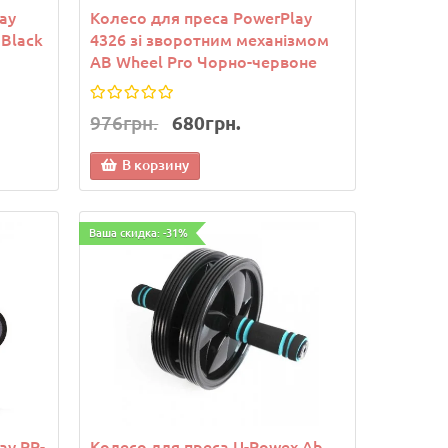
ay
Колесо для преса PowerPlay
 Black
4326 зі зворотним механізмом
AB Wheel Pro Чорно-червоне
976грн.
680грн.
В корзину
Ваша скидка: -31%
ay PP-
Колесо для преса U-Powex Ab