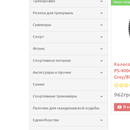
Тренировки
Ваша скид
Резина для тренувань
Сувениры
Спорт
Фітнес
Спортивное питание
Колесо
PS-400
Аксессуары и прочее
Grey/B
Сумки
962гр
Спортивные тренажеры
В к
Палочки для скандинавской ходьбы
Единоборства