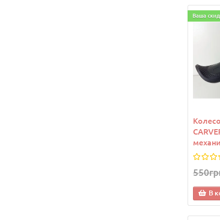
Ваша скид
Колесо
CARVER
механ
550гр
В к