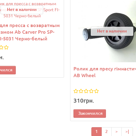
Нет в наличии
для пресса с возвратным
Нет в наличии
змом Ab Carver Pro SP-
FI-5031 Черно-белый
н.
Ролик для пресу гімнасти
нчился
AB Wheel
310грн.
Закончился
1
2
>
>|