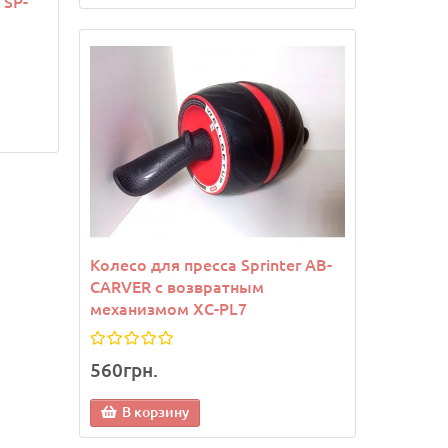
 SP-
6495 (р-р S-XL, черный)
6494 (р-р
902грн.
902грн.
В корзину
В кор
Колесо для пресса Sprinter АВ-
CARVER с возвратным
механизмом XC-PL7
560грн.
В корзину