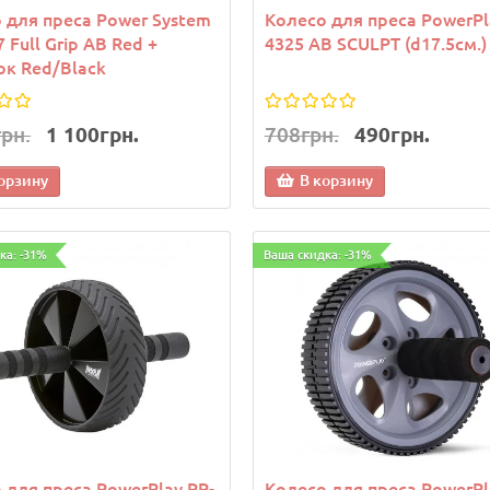
 для преса Power System
Колесо для преса PowerPl
 Full Grip AB Red +
4325 AB SCULPT (d17.5см.)
к Red/Black
грн.
1 100грн.
708грн.
490грн.
орзину
В корзину
ка: -31%
Ваша скидка: -31%
 для преса PowerPlay PP-
Колесо для преса PowerPl