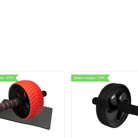
ка: -21%
Ваша скидка: -31%