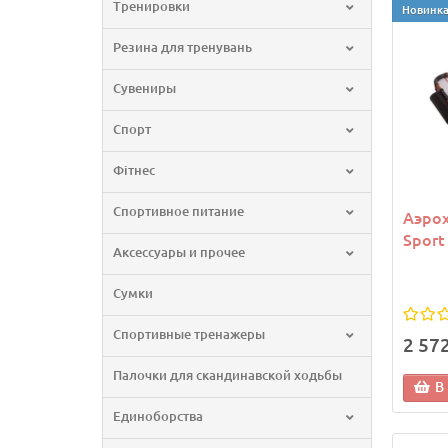
Тренировки
Новинк
Резина для тренувань
Сувениры
Спорт
Фітнес
Спортивное питание
Аэрох
Sport
Аксессуары и прочее
Сумки
Спортивные тренажеры
2 57
Палочки для скандинавской ходьбы
В
Единоборства