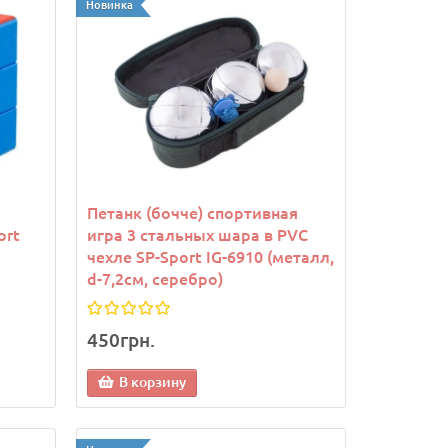
Новинка
Петанк (бочче) спортивная
ort
игра 3 стальных шара в PVC
чехле SP-Sport IG-6910 (металл,
d-7,2см, серебро)
450грн.
Новинка
Новинка
В корзину