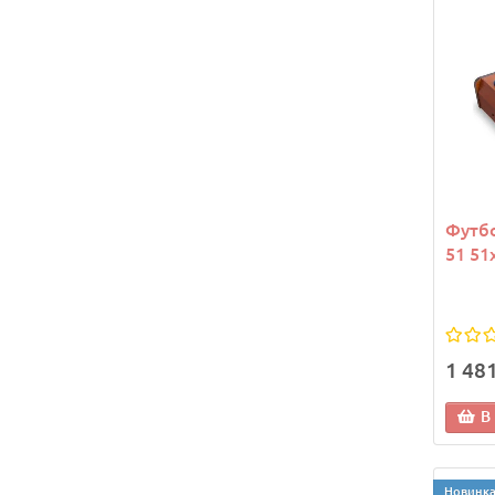
Футбо
51 51
1 48
В
Новинк