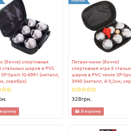
а
Новинка
рек теннисный женский
Козырек теннисный женс
 400635-002 Оранжевый
Joma 400635-002 Бирюзо
к (бочче) спортивная
Петанк-мини (бочче)
6 стальных шаров в PVC
спортивная игра 6 сталь
 SP-Sport IG-6991 (металл,
шаров в PVC чехле SP-Spo
9грн.
1 139грн.
см, серебро)
3440 (металл, d-3,2см, се
 корзину
В корзину
рн.
328грн.
 корзину
В корзину