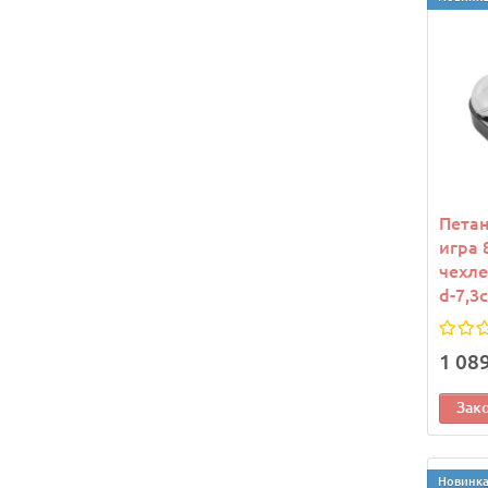
Петан
игра 
чехле
d-7,3
1 08
Зак
Новинк