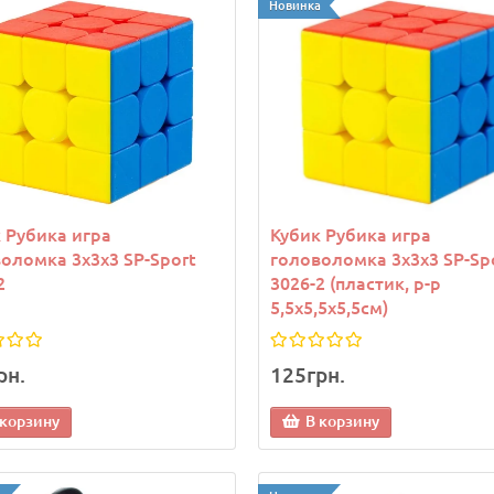
Новинка
 Рубика игра
Кубик Рубика игра
оломка 3х3х3 SP-Sport
головоломка 3х3х3 SP-Sp
2
3026-2 (пластик, р-р
5,5x5,5x5,5см)
рн.
125грн.
а
Новинка
 корзину
В корзину