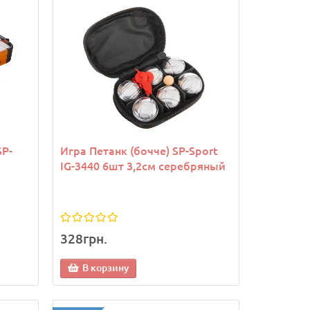
SP-
Игра Петанк (бочче) SP-Sport
IG-3440 6шт 3,2см серебряный
328грн.
В корзину