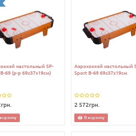
а
оккей настольный SP-
Аэрохоккей настольный 
 B-69 (р-р 69x37x19см)
Sport B-69 69x37x19см
2грн.
2 572грн.
 корзину
В корзину