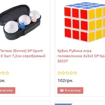
Петанк (бочче) SP-Sport
Кубик Рубика игра
10 3шт 7,2см серебряный
головоломка 3х3х3 SP-Sp
3023T
рн.
102грн.
 корзину
В корзину