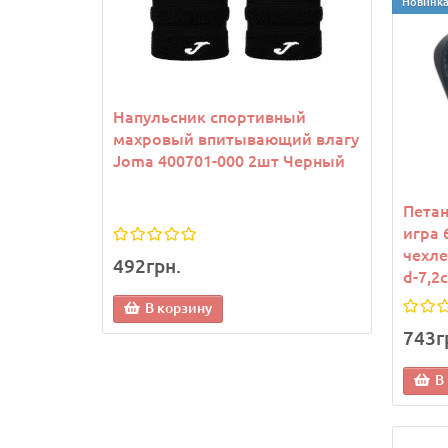
Новинк
Напульсник спортивный
Козы
махровый впитывающий влагу
Joma
Joma 400701-000 2шт Черный
Петан
игра 
чехле
492грн.
1 13
d-7,2
В корзину
В
743г
В