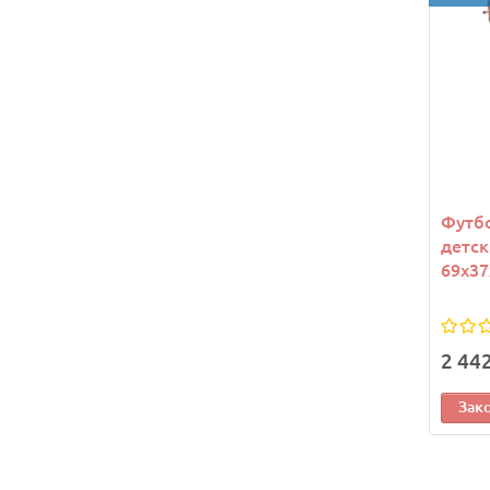
Футб
детск
69х37
2 44
Зак