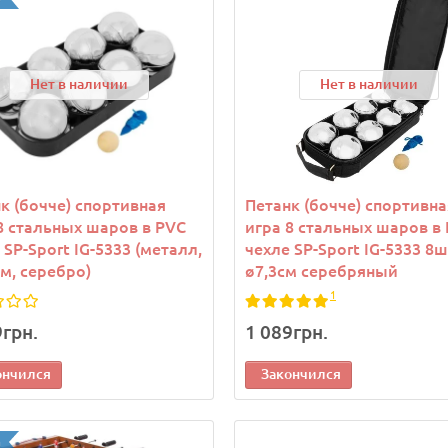
Нет в наличии
Нет в наличии
к (бочче) спортивная
Петанк (бочче) спортивна
8 стальных шаров в PVC
игра 8 стальных шаров в
 SP-Sport IG-5333 (металл,
чехле SP-Sport IG-5333 8
см, серебро)
ø7,3см серебряный
1
9грн.
1 089грн.
ончился
Закончился
а