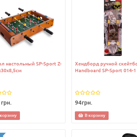
л настольный SP-Sport Z-
Хендборд ручной скейтб
х30х8,5см
Handboard SP-Sport 014-1
1грн.
94грн.
 корзину
В корзину
а