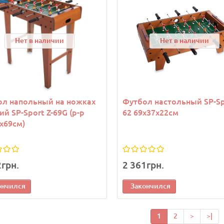
Нет в наличии
Нет в наличии
ол напольный на ножках
Футбол настольный SP-Sp
ий SP-Sport Z-69G (р-р
62 69х37х22см
х69см)
2грн.
2 361грн.
ончился
Закончился
1
2
>
>|