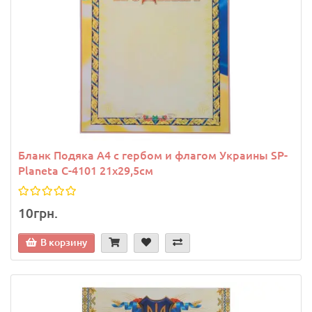
Бланк Подяка A4 с гербом и флагом Украины SP-
Planeta C-4101 21х29,5см
10грн.
В корзину