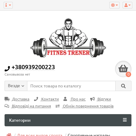
+380939200223
0
Самовывоза нет
Везде
Доставка
Контакти
Про нас
Відгуки
Відповіді на питання
Обмін повернення товарів
Категории
Для всех видов спорта
Спортивные награды