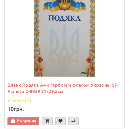
Бланк Подяка A4 с гербом и флагом Украины SP-
Planeta C-8929 21х29,5см
10грн.
В корзину