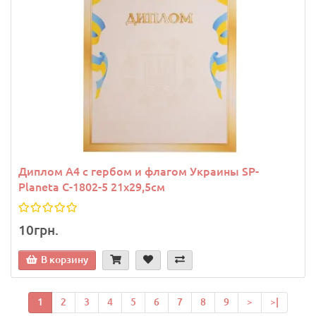
Диплом A4 с гербом и флагом Украины SP-
Planeta C-1802-5 21х29,5см
10грн.
В корзину
1
2
3
4
5
6
7
8
9
>
>|