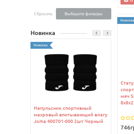
В
Сбросить
Выберите фильтры
Новинк
Новинка
Новинка
Новинк
Стату
спор
мяч S
8х8х2
Напульсник спортивный
Козы
махровый впитывающий влагу
Joma
Joma 400701-000 2шт Черный
746г