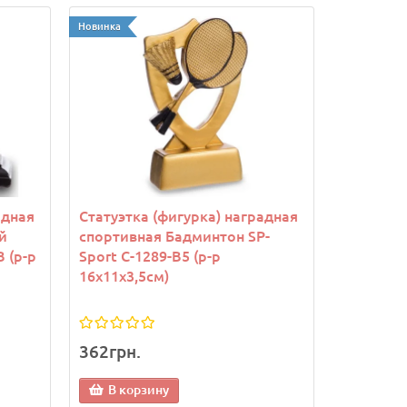
Новинка
адная
Статуэтка (фигурка) наградная
й
спортивная Бадминтон SP-
 (р-р
Sport C-1289-B5 (р-р
16х11х3,5см)
362грн.
В корзину