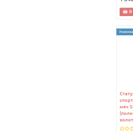
В
Новинк
Стату
спор
мяч S
(поли
золот