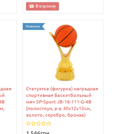
В корзину
902грн.
902грн.
Новинка
В корзину
В кор
адная
Статуэтка (фигурка) наградная
ый
спортивная Баскетбольный
4B
мяч SP-Sport JB-16-111-G-4B
м,
(полистоун, р-р 30х12х12см,
золото, серебро, бронза)
1 546грн.