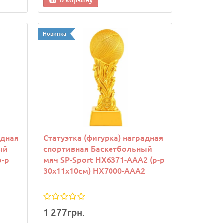
В корзину
Новинка
Новинка
Новинка
адная
Статуэтка (фигурка) наградная
ый
спортивная Баскетбольный
р-р
мяч SP-Sport HX6371-AAA2 (р-р
30х11х10см) HX7000-AAA2
кий
Снарядные перчатки-блинчики
Снарядн
вый
для бокса FLEX FISTRAGE VL-
для бокс
6495 (р-р S-XL, черный)
6494 (р-р
1 277грн.