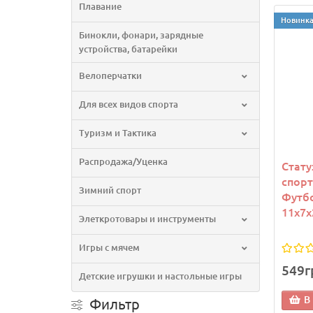
Плавание
Новинк
Бинокли, фонари, зарядные
устройства, батарейки
Велоперчатки
Для всех видов спорта
Туризм и Тактика
Распродажа/Уценка
Стату
спор
Зимний спорт
Футбо
11х7х
Элеткротовары и инструменты
Игры с мячем
549г
Детские игрушки и настольные игры
В
Фильтр