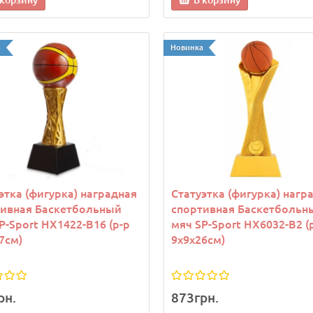
 корзину
В корзину
а
Новинка
а
Новинка
этка (фигурка) наградная
Статуэтка (фигурка) нагр
тивная Баскетбольный
спортивная Баскетбольн
P-Sport HX1422-B16 (р-р
мяч SP-Sport HX6032-B2 (
7см)
9х9х26см)
рек теннисный женский
Козырек теннисный женс
 400635-002 Оранжевый
Joma 400635-002 Бирюзо
рн.
873грн.