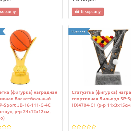
 корзину
В корзину
а
Новинка
этка (фигурка) наградная
Статуэтка (фигурка) нагр
тивная Баскетбольный
спортивная Бильярд SP-S
P-Sport JB-16-111-G-4C
HX4704-C1 (р-р 11х3х15см
стоун, р-р 24х12х12см,
о)