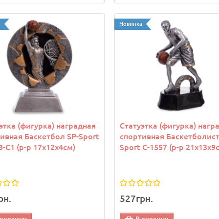
а
Новинка
этка (фигурка) наградная
Статуэтка (фигурка) нагр
ивная Баскетбол SP-Sport
спортивная Баскетболист
3-C1 (р-р 17x12x4см)
Sport C-1557 (р-р 21х13х9
рн.
527грн.