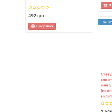
В
492грн.
1 13
Новинк
В корзину
В
Стату
спор
мяч S
(поли
золот
1 54