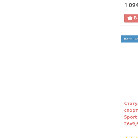
1 09
В
Новинк
Стату
спорт
Sport
26х9,