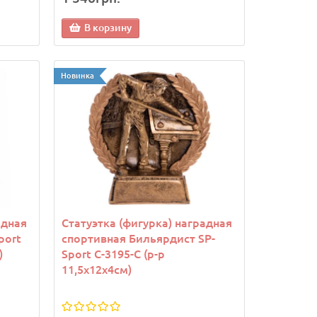
В корзину
Новинка
адная
Статуэтка (фигурка) наградная
port
спортивная Бильярдист SP-
)
Sport C-3195-C (р-р
11,5х12х4см)