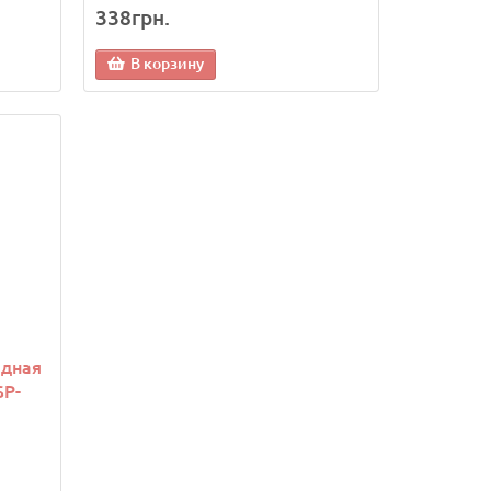
338грн.
В корзину
адная
SP-