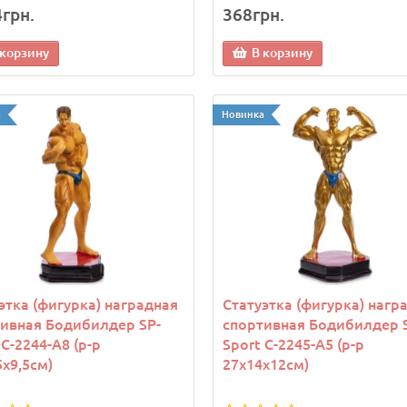
4грн.
368грн.
 корзину
В корзину
а
Новинка
этка (фигурка) наградная
Статуэтка (фигурка) нагр
ивная Бодибилдер SP-
спортивная Бодибилдер 
 C-2244-A8 (р-р
Sport C-2245-A5 (р-р
5х9,5см)
27х14х12см)