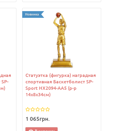
Новинка
адная
Статуэтка (фигурка) наградная
 SP-
спортивная Баскетболист SP-
см)
Sport HX2094-AA5 (р-р
14x8x34см)
1 065грн.