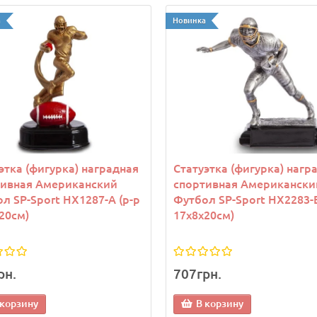
а
Новинка
этка (фигурка) наградная
Статуэтка (фигурка) нагр
тивная Американский
спортивная Американски
л SP-Sport HX1287-A (р-р
Футбол SP-Sport HX2283-B
20см)
17х8х20см)
рн.
707грн.
 корзину
В корзину