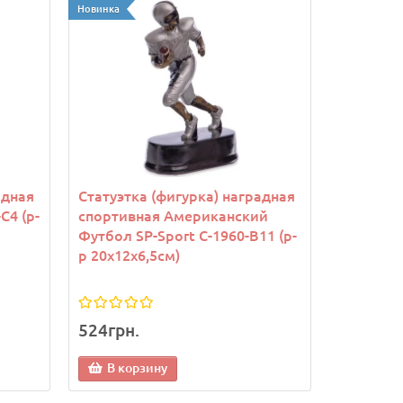
Новинка
адная
Статуэтка (фигурка) наградная
C4 (р-
спортивная Американский
Футбол SP-Sport C-1960-B11 (р-
р 20х12х6,5см)
524грн.
В корзину