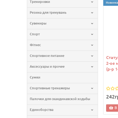
Тренировки
Новинк
Резина для тренувань
Сувениры
Спорт
Фітнес
Спортивное питание
Стату
2-ое 
Аксессуары и прочее
(р-р 
Сумки
Спортивные тренажеры
242г
Палочки для скандинавской ходьбы
В
Единоборства