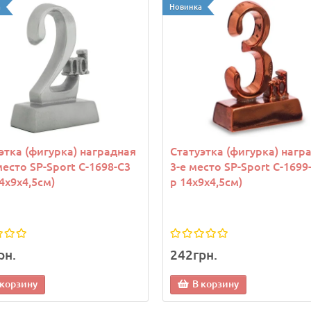
а
Новинка
этка (фигурка) наградная
Статуэтка (фигурка) нагр
место SP-Sport C-1698-C3
3-е место SP-Sport C-1699-
14х9х4,5см)
р 14х9х4,5см)
рн.
242грн.
 корзину
В корзину