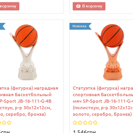
 корзину
В корзину
9грн.
1 139грн.
а
Новинка
 корзину
В корзину
этка (фигурка) наградная
Статуэтка (фигурка) нагр
тивная Баскетбольный
спортивная Баскетбольн
P-Sport JB-16-111-G-4B
мяч SP-Sport JB-16-111-G-
стоун, р-р 30х12х12см,
(полистоун, р-р 30х12х12с
о, серебро, бронза)
золото, серебро, бронза)
6грн.
1 546грн.