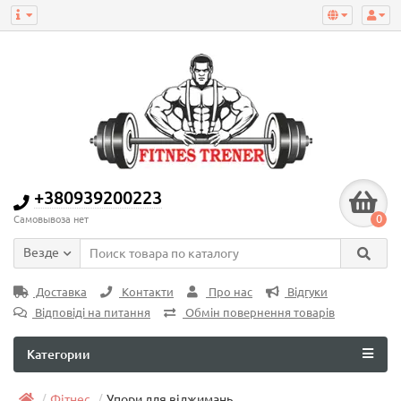
+380939200223
0
Самовывоза нет
Везде
Доставка
Контакти
Про нас
Відгуки
Відповіді на питання
Обмін повернення товарів
Категории
Фітнес
Упори для віджимань