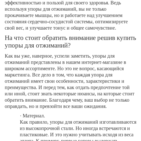
эффективностью и пользой для своего здоровья. Ведь
используя упоры для отжиманий, вы не только
прокачиваете мышцы, но и работаете над улучшением
состояния сердечно-сосудистой системы, оптимизируете
свой вес, и улучшаете тонус и общее самочувствие.
На что стоит обратить внимание решив купить
упоры для отжиманий?
Как вы уже, наверное, успели заметить, упоры для
отжиманий представлены в нашем интернет-магазине в
широком ассортименте. Но это не вопрос, касающийся
маркетинга. Все дело в том, что каждая упора для
отжиманий имеет свои особенности, характеристики и
преимущества. И перед тем, как отдать предпочтение той
или иной, стоит знать некоторые нюансы, на которые стоит
обратить внимание. Благодаря чему, ваш выбор не только
оправдать, но и превзойти все ваши ожидания.
·
Материал.
Как правило, упоры для отжиманий изготавливаются
из высокопрочной стали. Но иногда встречаются и
пластиковые. И это нужно учитывать исходя из веса
атлета. К примеру, первые готовы выдержать