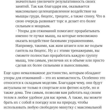
значительно увеличите результативность своих
занятий. Так как благодаря им, оказывается
максимально целенаправленное воздействие на
мышцы груди, бицепс, трицепс, а также спину. Что в
свою очередь развивает торс и делает его более
сильным и мощным.
·
Упоры для отжиманий помогают прорабатывать
именно те пучки мышц, на которые невозможно
оказать воздействие базовыми упражнениями.
Например, такими, как жим штанги или же подъем
гантель на бицепс. Ну а с этими тренажерами, вы
сможете полностью проработать каждую группу
мышц, тем самым, увеличив их в объеме или просто
сделав их более сильными и выносливыми.
Еще одно немаловажное достоинство, которым обладают
упоры для отжиманий – это их компактность. Особенно это
относится к складным моделям. Благодаря чему, они будут
актуальны не только в спортзале или фитнес-клубе, но и
также дома. Тем самым, позволяя вам работать над своим
телом в любое удобное для вас время. А также, вы можете
брать их с собой в поездку или на природу, чтобы
использовать любую свободную минутку с максимальной