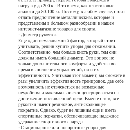
нагрузку до 200 кг. В то время, как пластиковые
аналоги до 80-100 кг. Поэтому, в любом случае, стоит
отдать предпочтение металлическим, которые и
представлены в большом разнообразии в нашем
интернет-магазине товаров для спорта.
·
Диаметр рукояток.
Еще один немаловажный фактор, который стоит
учитывать, решив купить упоры для отжиманий.
Соответственно, чем больше кисть руки, тем они
должны иметь больший диаметр. Это вопрос не
только дополнительного комфорта и удобства во
время выполнения упражнений, но и их
эффективности. Учитывая этот момент, вы сможете в
разы увеличить эффективность тренировок, дав себе
возможность не отвлекаться на возможные
неудобства и максимально сконцентрироваться на
достижении поставленной цели. Вместе с тем, все
рукоятки имеют резиновое, антискользящее
покрытие. Однако, будет не лишним еще и иметь
спортивные перчатки, обеспечивающие надежное
удержание спортивного снаряда.
·
Стационарные или поворотные упоры для