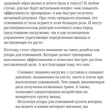
здоровый образ жизни и хотите быть в тонусе? В любом
случае, для вас будет актуальным вопрос «как повысить
эффективность тренировок» и как быстрее получить
желаемый результат. При этом, прекрасно понимая, что
отжимания от пола играют в этом большую роль. И могут
рассматриваться как разогрев плечевого пояса перед
предстоящими нагрузками, так и как полноценное
упражнение укрепляющее определенные мышцы и
заставляющее их расти.
Поэтому, стоит обратить внимание на такие девайсы как
упоры для отжиманий. Которые делают тренировки
максимально эффективными и помогают быстрее достичь
поставленной цели. А все благодаря тому, что они:
·
Снимают лишнюю нагрузку с суставов и снижают
давление, оказываемое на кисти, локти и плечи при
выполнении упражнений. Тем самым, минимизируя
риск получения возможных травм. А также,
позволяют сакцентировать воздействие на
конкретную группу мышц.
·
Используя упоры для отжиманий купить которые,
вы можете в нашем интернет-магазине, вы