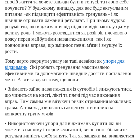
спосіб життя та хочете завжди бути в тонусі, та гарно себе
почувати? У будь-якому випадку, для вас буде актуальним
питання «як підвищити ефективність тренувань» і як
швидше отримати бажаний результат. При цьому чудово
розуміючи, що віджимання від підлоги відіграють у цьому
велику роль. І можуть розглядатися як розігрів плечового
поясу перед майбутніми навантаженнями, так і як
повноцінна вправа, що зміцнює певні м'язи і змушує їх
рости.
Тому варто звернути увагу на такі девайси як
упори для
віджимань
. Які роблять тренування максимально
ефективними та допомагають швидше досягти поставленої
мети. А все завдяки тому, що вони:
• Знімають зайве навантаження із суглобів і знижують тиск,
що чиниться на кисті, лікті та плечі під час виконання
вправ. Тим самим мінімізуючи ризик отримання можливих
травм. А також дозволяють сакцентувати вплив на
конкретну групу м'язів.
• Використовуючи упори для віджимань купити які ви
можете в нашому інтернет-магазині, ви значно збільшите
результативність своїх занять. Так як завдяки їм, виявляється