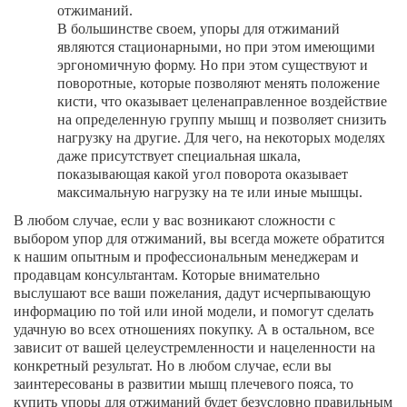
отжиманий.
В большинстве своем, упоры для отжиманий
являются стационарными, но при этом имеющими
эргономичную форму. Но при этом существуют и
поворотные, которые позволяют менять положение
кисти, что оказывает целенаправленное воздействие
на определенную группу мышц и позволяет снизить
нагрузку на другие. Для чего, на некоторых моделях
даже присутствует специальная шкала,
показывающая какой угол поворота оказывает
максимальную нагрузку на те или иные мышцы.
В любом случае, если у вас возникают сложности с
выбором упор для отжиманий, вы всегда можете обратится
к нашим опытным и профессиональным менеджерам и
продавцам консультантам. Которые внимательно
выслушают все ваши пожелания, дадут исчерпывающую
информацию по той или иной модели, и помогут сделать
удачную во всех отношениях покупку. А в остальном, все
зависит от вашей целеустремленности и нацеленности на
конкретный результат. Но в любом случае, если вы
заинтересованы в развитии мышц плечевого пояса, то
купить упоры для отжиманий будет безусловно правильным