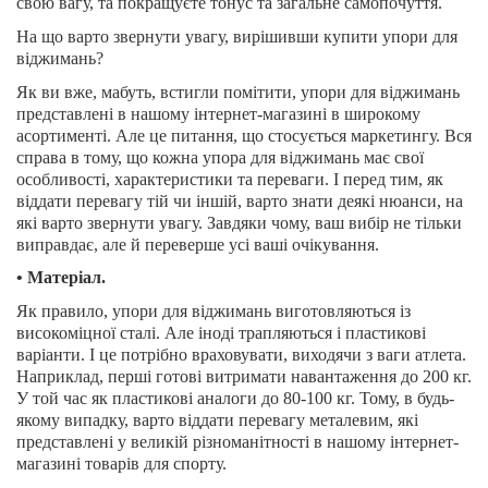
свою вагу, та покращуєте тонус та загальне самопочуття.
На що варто звернути увагу, вирішивши купити упори для
віджимань?
Як ви вже, мабуть, встигли помітити, упори для віджимань
представлені в нашому інтернет-магазині в широкому
асортименті. Але це питання, що стосується маркетингу. Вся
справа в тому, що кожна упора для віджимань має свої
особливості, характеристики та переваги. І перед тим, як
віддати перевагу тій чи іншій, варто знати деякі нюанси, на
які варто звернути увагу. Завдяки чому, ваш вибір не тільки
виправдає, але й переверше усі ваші очікування.
• Матеріал.
Як правило, упори для віджимань виготовляються із
високоміцної сталі. Але іноді трапляються і пластикові
варіанти. І це потрібно враховувати, виходячи з ваги атлета.
Наприклад, перші готові витримати навантаження до 200 кг.
У той час як пластикові аналоги до 80-100 кг. Тому, в будь-
якому випадку, варто віддати перевагу металевим, які
представлені у великій різноманітності в нашому інтернет-
магазині товарів для спорту.