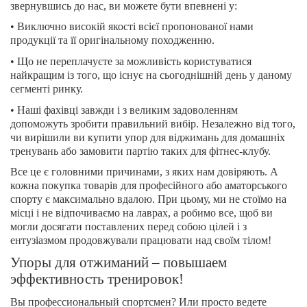
звернувшись до нас, ви можете бути впевнені у:
• Виключно високій якості всієї пропонованої нами
продукції та її оригінальному походженню.
• Що не переплачуєте за можливість користуватися
найкращим із того, що існує на сьогоднішній день у даному
сегменті ринку.
• Наші фахівці завжди і з великим задоволенням
допоможуть зробити правильний вибір. Незалежно від того,
чи вирішили ви купити упор для віджимань для домашніх
тренувань або замовити партію таких для фітнес-клубу.
Все це є головними причинами, з яких нам довіряють. А
кожна покупка товарів для професійного або аматорського
спорту є максимально вдалою. При цьому, ми не стоїмо на
місці і не відпочиваємо на лаврах, а робимо все, щоб ви
могли досягати поставлених перед собою цілей і з
ентузіазмом продовжували працювати над своїм тілом!
Упоры для отжиманий – повышаем
эффективность тренировок!
Вы профессиональный спортсмен? Или просто ведете