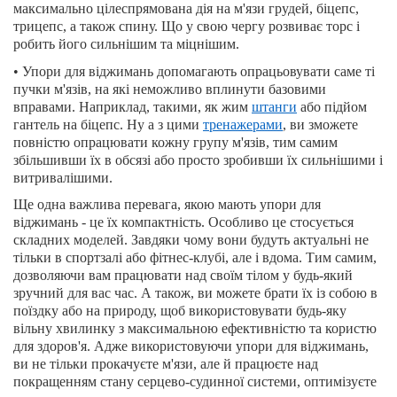
максимально цілеспрямована дія на м'язи грудей, біцепс,
трицепс, а також спину. Що у свою чергу розвиває торс і
робить його сильнішим та міцнішим.
• Упори для віджимань допомагають опрацьовувати саме ті
пучки м'язів, на які неможливо вплинути базовими
вправами. Наприклад, такими, як жим
штанги
або підйом
гантель на біцепс. Ну а з цими
тренажерами
, ви зможете
повністю опрацювати кожну групу м'язів, тим самим
збільшивши їх в обсязі або просто зробивши їх сильнішими і
витривалішими.
Ще одна важлива перевага, якою мають упори для
віджимань - це їх компактність. Особливо це стосується
складних моделей. Завдяки чому вони будуть актуальні не
тільки в спортзалі або фітнес-клубі, але і вдома. Тим самим,
дозволяючи вам працювати над своїм тілом у будь-який
зручний для вас час. А також, ви можете брати їх із собою в
поїздку або на природу, щоб використовувати будь-яку
вільну хвилинку з максимальною ефективністю та користю
для здоров'я. Адже використовуючи упори для віджимань,
ви не тільки прокачуєте м'язи, але й працюєте над
покращенням стану серцево-судинної системи, оптимізуєте