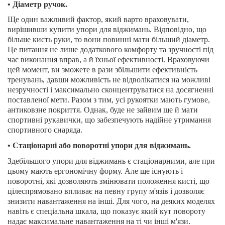
• Діаметр ручок.
Ще один важливий фактор, який варто враховувати,
вирішивши купити упори для віджимань. Відповідно, що
більше кисть руки, то вони повинні мати більший діаметр.
Це питання не лише додаткового комфорту та зручності під
час виконання вправ, а й їхньої ефективності. Враховуючи
цей момент, ви зможете в рази збільшити ефективність
тренувань, давши можливість не відволікатися на можливі
незручності і максимально сконцентруватися на досягненні
поставленої мети. Разом з тим, усі рукоятки мають гумове,
антиковзне покриття. Однак, буде не зайвим ще й мати
спортивні рукавички, що забезпечують надійне утримання
спортивного снаряда.
• Стаціонарні або поворотні упори для віджимань.
Здебільшого упори для віджимань є стаціонарними, але при
цьому мають ергономічну форму. Але ще існують і
поворотні, які дозволяють змінювати положення кисті, що
цілеспрямовано впливає на певну групу м'язів і дозволяє
знизити навантаження на інші. Для чого, на деяких моделях
навіть є спеціальна шкала, що показує який кут повороту
надає максимальне навантаження на ті чи інші м'язи.