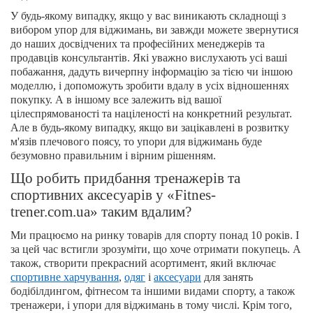
У будь-якому випадку, якщо у вас виникають складнощі з
вибором упор для віджимань, ви завжди можете звернутися
до наших досвідчених та професійних менеджерів та
продавців консультантів. Які уважно вислухають усі ваші
побажання, дадуть вичерпну інформацію за тією чи іншою
моделлю, і допоможуть зробити вдалу в усіх відношеннях
покупку. А в іншому все залежить від вашої
цілеспрямованості та націленості на конкретний результат.
Але в будь-якому випадку, якщо ви зацікавлені в розвитку
м'язів плечового поясу, то упори для віджимань буде
безумовно правильним і вірним рішенням.
Що робить придбання тренажерів та
спортивних аксесуарів у «Fitnes-
trener.com.ua» таким вдалим?
Ми працюємо на ринку товарів для спорту понад 10 років. І
за цей час встигли зрозуміти, що хоче отримати покупець. А
також, створити прекрасний асортимент, який включає
спортивне харчування
,
одяг
і
аксесуари
для занять
бодібілдингом, фітнесом та іншими видами спорту, а також
тренажери, і упори для віджимань в тому числі. Крім того,