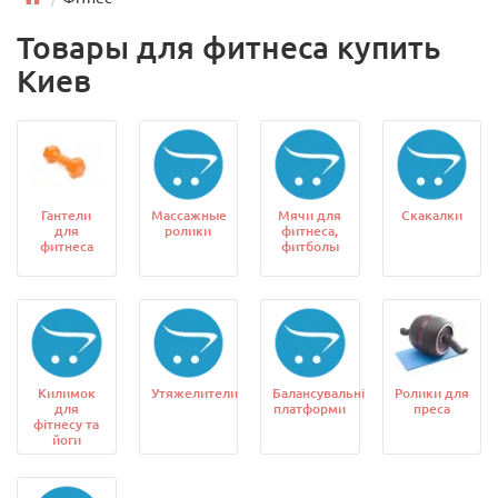
Товары для фитнеса купить
Киев
Гантели
Массажные
Мячи для
Скакалки
для
ролики
фитнеса,
фитнеса
фитболы
Килимок
Утяжелители
Балансувальні
Ролики для
для
платформи
преса
фітнесу та
йоги