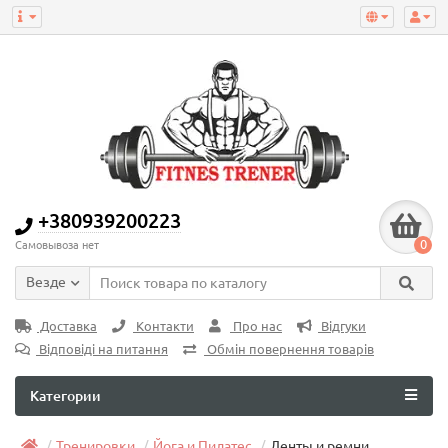
+380939200223
0
Самовывоза нет
Везде
Доставка
Контакти
Про нас
Відгуки
Відповіді на питання
Обмін повернення товарів
Категории
Тренировки
Йога и Пилатес
Ленты и ремни