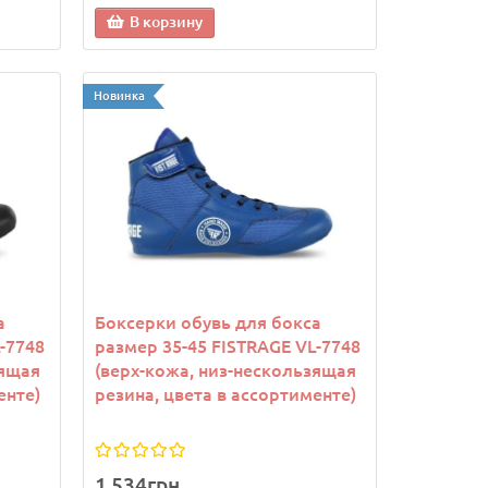
В корзину
В кор
В корзину
Новинка
а
Боксерки обувь для бокса
-7748
размер 35-45 FISTRAGE VL-7748
зящая
(верх-кожа, низ-нескользящая
енте)
резина, цвета в ассортименте)
1 534грн.