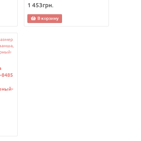
1 453грн.
В корзину
а
-8485
рный-