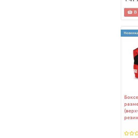
В
Новинк
Боксе
разме
(верх
резин