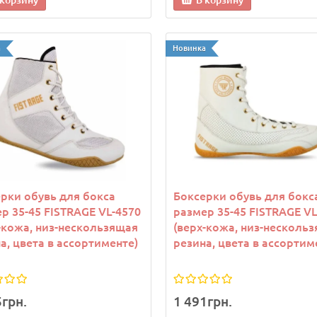
 корзину
В корзину
а
Новинка
а
Новинка
рек теннисный женский
Козырек теннисный женс
рки обувь для бокса
Боксерки обувь для бокс
 400635-002 Оранжевый
Joma 400635-002 Бирюзо
р 35-45 FISTRAGE VL-4570
размер 35-45 FISTRAGE VL
-кожа, низ-нескользящая
(верх-кожа, низ-несколь
а, цвета в ассортименте)
резина, цвета в ассортим
9грн.
1 139грн.
5грн.
1 491грн.