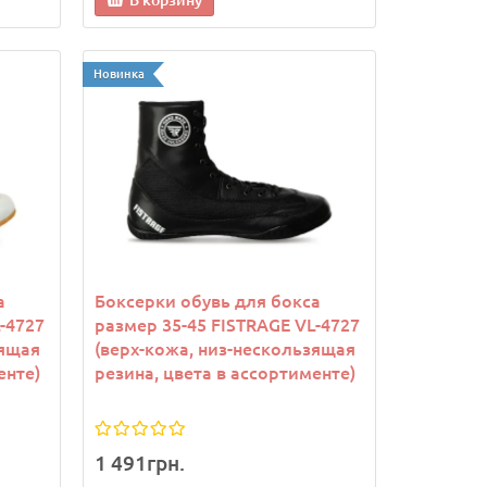
В корзину
Новинка
Новинка
Новинка
кий
Снарядные перчатки-блинчики
Снарядн
а
Боксерки обувь для бокса
вый
для бокса FLEX FISTRAGE VL-
для бокс
-4727
размер 35-45 FISTRAGE VL-4727
6495 (р-р S-XL, черный)
6494 (р-р
зящая
(верх-кожа, низ-нескользящая
енте)
резина, цвета в ассортименте)
902грн.
902грн.
1 491грн.