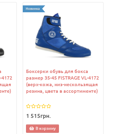
Новинка
а
Боксерки обувь для бокса
-4172
размер 35-45 FISTRAGE VL-4172
зящая
(верх-кожа, низ-нескользящая
енте)
резина, цвета в ассортименте)
1 515грн.
В корзину