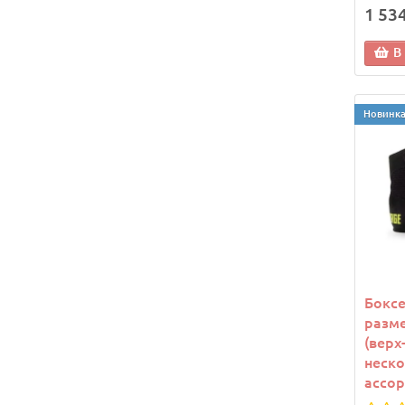
1 53
В
Новинк
Боксе
разме
(верх
неско
ассор