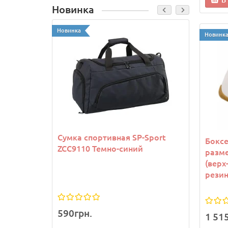
В
Новинка
Новинка
Новинк
Новинк
Сумка спортивная SP-Sport
Козы
Боксе
ZCC9110 Темно-синий
Joma
разме
(верх
резин
590грн.
1 13
1 51