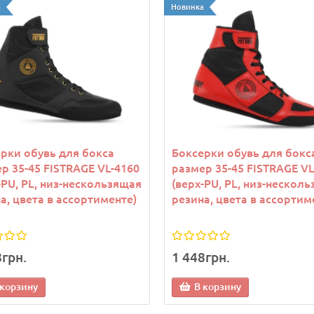
а
Новинка
рки обувь для бокса
Боксерки обувь для бокс
р 35-45 FISTRAGE VL-4160
размер 35-45 FISTRAGE VL
-PU, PL, низ-нескользящая
(верх-PU, PL, низ-нескол
а, цвета в ассортименте)
резина, цвета в ассортим
8грн.
1 448грн.
 корзину
В корзину