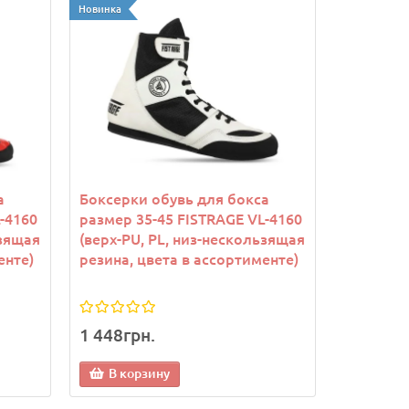
Новинка
а
Боксерки обувь для бокса
-4160
размер 35-45 FISTRAGE VL-4160
ьзящая
(верх-PU, PL, низ-нескользящая
енте)
резина, цвета в ассортименте)
1 448грн.
В корзину