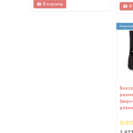
В корзину
В
В
Новинк
Боксе
разме
(верх
резин
1 47