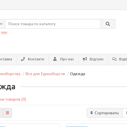
:
пояс
ставка
Контакти
Про нас
Відгуки
Відп
иноборства
Все для Единоборств
Одежда
жда
ие товаров (0)
Сортировать: