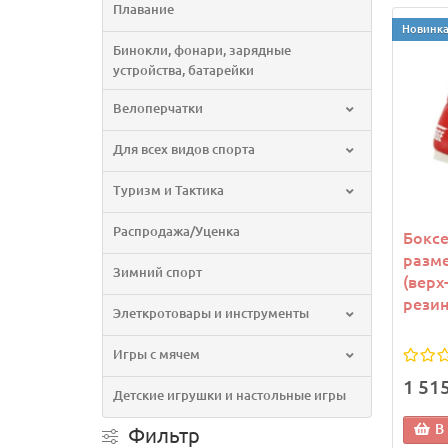
Плавание
Новинк
Бинокли, фонари, зарядные
устройства, батарейки
Велоперчатки
Для всех видов спорта
Туризм и Тактика
Распродажа/Уценка
Боксе
разме
Зимний спорт
(верх
резин
Элеткротовары и инструменты
Игры с мячем
1 51
Детские игрушки и настольные игры
В
Фильтр