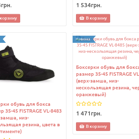
4грн.
1 534грн.
 корзину
В корзину
а
Новинка
Боксерки обувь для бокс
размер 35-45 FISTRAGE VL
(верх-замша, низ-
нескользящая резина, че
оранжевый)
рки обувь для бокса
р 35-45 FISTRAGE VL-8483
1 471грн.
-замша, низ-
льзящая резина, цвета в
В корзину
тименте)