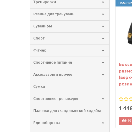
Тренировки
Новинк
Резина для тренувань
Сувениры
Спорт
Фітнес
Спортивное питание
Боксе
разме
Аксессуары и прочее
(верх
резин
Сумки
Спортивные тренажеры
1 44
Палочки для скандинавской ходьбы
В
Единоборства