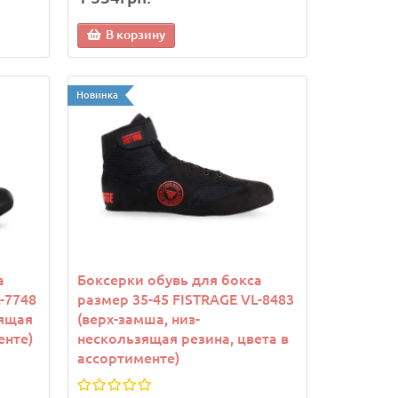
В корзину
Новинка
а
Боксерки обувь для бокса
-7748
размер 35-45 FISTRAGE VL-8483
зящая
(верх-замша, низ-
енте)
нескользящая резина, цвета в
ассортименте)