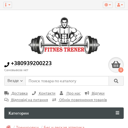
+380939200223
0
Самовывоза нет
Везде
Доставка
Контакти
Про нас
Відгуки
Відповіді на питання
Обмін повернення товарів
Категории
Тренировки
Бег и легкая атлетика