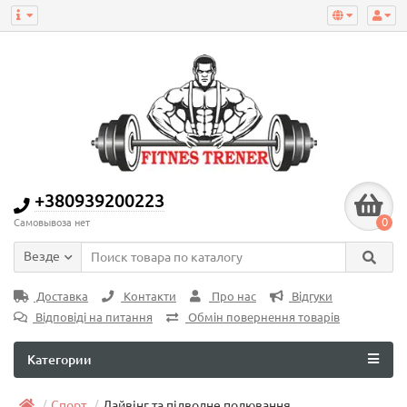
+380939200223
0
Самовывоза нет
Везде
Доставка
Контакти
Про нас
Відгуки
Відповіді на питання
Обмін повернення товарів
Категории
Спорт
Дайвінг та підводне полювання