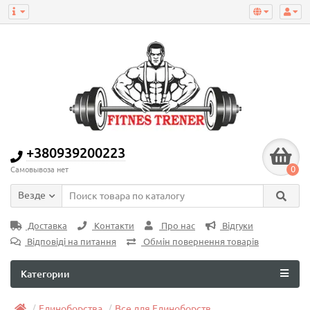
+380939200223
0
Самовывоза нет
Везде
Доставка
Контакти
Про нас
Відгуки
Відповіді на питання
Обмін повернення товарів
Категории
Единоборства
Все для Единоборств