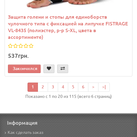
Защита голени и стопы для единоборств
чулочного типа с фиксацией на липучке FISTRAGE
VL-8435 (полиэстер, р-р S-XL, цвета в
ассортименте)
537грн.
Закончился
1
2
3
4
5
6
>
>|
Показано с 1 по 20 из 115 (всего 6 страниц)
Інформация
Как сделать заказ