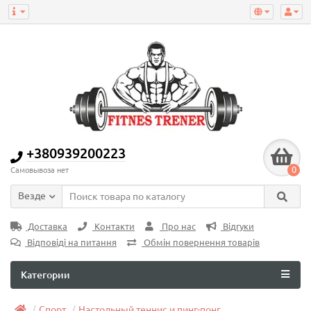
+380939200223
0
Самовывоза нет
Везде
Доставка
Контакти
Про нас
Відгуки
Відповіді на питання
Обмін повернення товарів
Категории
Спорт
Настольный теннис и пинг-понг