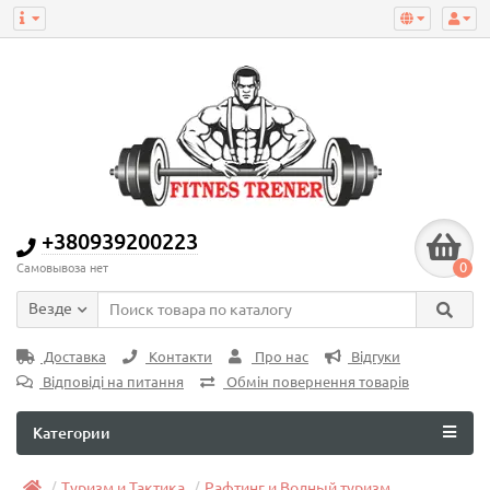
+380939200223
0
Самовывоза нет
Везде
Доставка
Контакти
Про нас
Відгуки
Відповіді на питання
Обмін повернення товарів
Категории
Туризм и Тактика
Рафтинг и Водный туризм