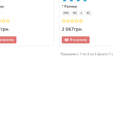
ер:
*
Размер:
2XS
XS
L
XL
7грн.
2 067грн.
 корзину
В корзину
Показано с 1 по 5 из 5 (всего 1 
а
Новинка