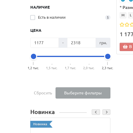
*
Разм
НАЛИЧИЕ
M
L
Есть в наличии
5
ЦЕНА
1 17
-
грн.
В
1,2 тыс.
1,5 тыс.
1,7 тыс.
2,0 тыс.
2,3 тыс.
Сбросить
Выберите фильтры
Новинка
Новинка
Новинк