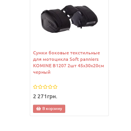
Сумки боковые текстильные
Напу
для мотоцикла Soft panniers
махр
KOMINE B1207 2шт 45х30х20см
Joma 
черный
2 271грн.
492г
В корзину
В