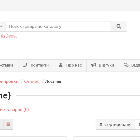
:
футболка
ставка
Контакти
Про нас
Відгуки
Відп
енировки
Фитнес
Лосины
me}
ие товаров (0)
Сортировать: