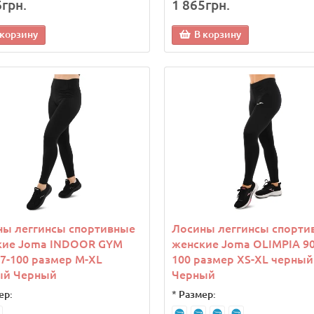
6грн.
1 865грн.
 корзину
В корзину
ны леггинсы спортивные
Лосины леггинсы спорти
кие Joma INDOOR GYM
женские Joma OLIMPIA 90
7-100 размер M-XL
100 размер XS-XL черный
ый Черный
Черный
ер:
*
Размер: