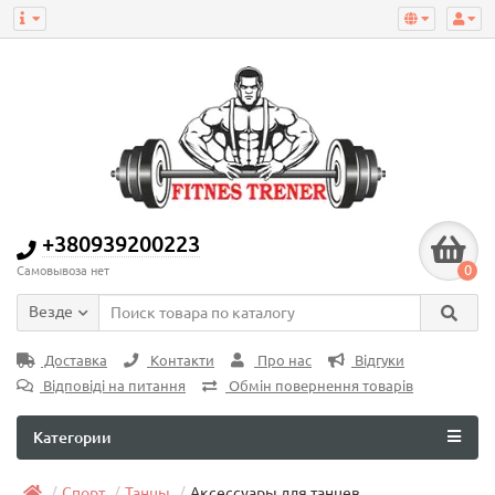
+380939200223
0
Самовывоза нет
Везде
Доставка
Контакти
Про нас
Відгуки
Відповіді на питання
Обмін повернення товарів
Категории
Спорт
Танцы
Аксессуары для танцев