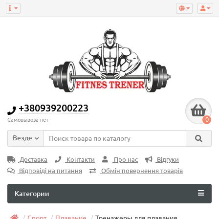
+380939200223
0
Самовывоза нет
Везде
Доставка
Контакти
Про нас
Відгуки
Відповіді на питання
Обмін повернення товарів
Категории
Спорт
Плавание
Тренажеры для плавания