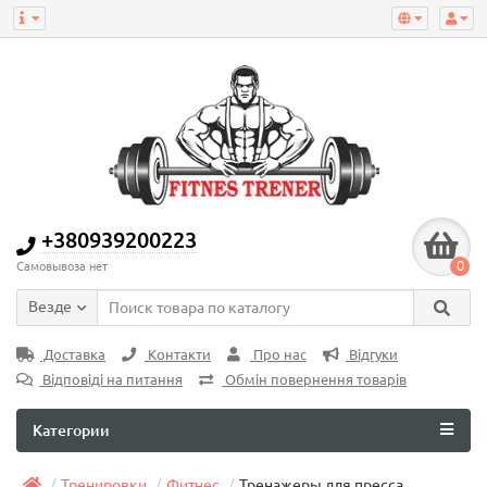
+380939200223
0
Самовывоза нет
Везде
Доставка
Контакти
Про нас
Відгуки
Відповіді на питання
Обмін повернення товарів
Категории
Тренировки
Фитнес
Тренажеры для пресса