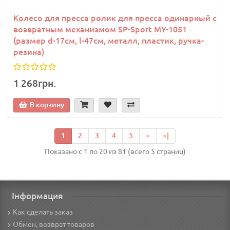
Колесо для пресса ролик для пресса одинарный с
возвратным механизмом SP-Sport MY-1051
(размер d-17см, l-47см, металл, пластик, ручка-
резина)
1 268грн.
В корзину
1
2
3
4
5
>
>|
Показано с 1 по 20 из 81 (всего 5 страниц)
Інформация
Как сделать заказ
Обмен, возврат товаров