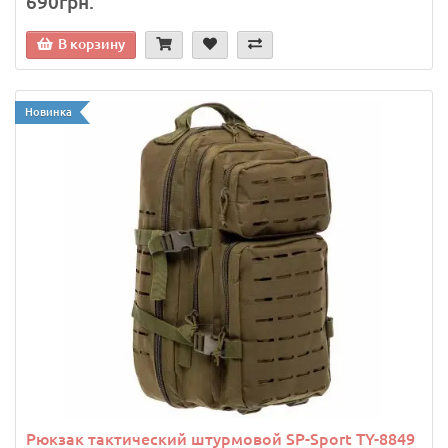
690грн.
В корзину
Новинка
Рюкзак тактический штурмовой SP-Sport TY-8849