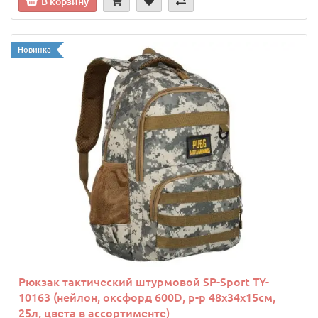
В корзину
Новинка
Рюкзак тактический штурмовой SP-Sport TY-
10163 (нейлон, оксфорд 600D, р-р 48х34х15см,
25л, цвета в ассортименте)