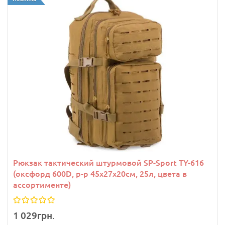
Рюкзак тактический штурмовой SP-Sport TY-616
(оксфорд 600D, р-р 45x27x20см, 25л, цвета в
ассортименте)
1 029грн.