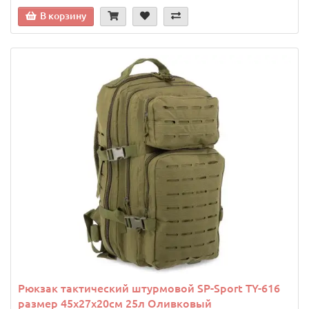
В корзину
Рюкзак тактический штурмовой SP-Sport TY-616
размер 45x27x20см 25л Оливковый