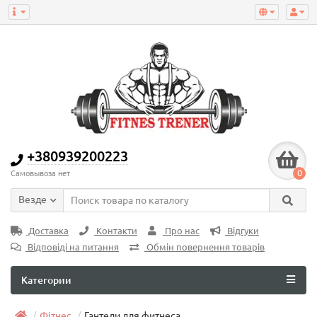
+380939200223
0
Самовывоза нет
Везде
Доставка
Контакти
Про нас
Відгуки
Відповіді на питання
Обмін повернення товарів
Категории
Фітнес
Гантели для фитнеса