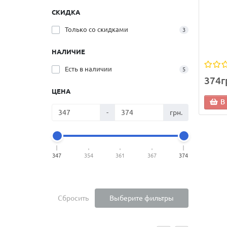
СКИДКА
Только со cкидками
3
НАЛИЧИЕ
Есть в наличии
5
374г
ЦЕНА
В
-
грн.
347
354
361
367
374
Сбросить
Выберите фильтры