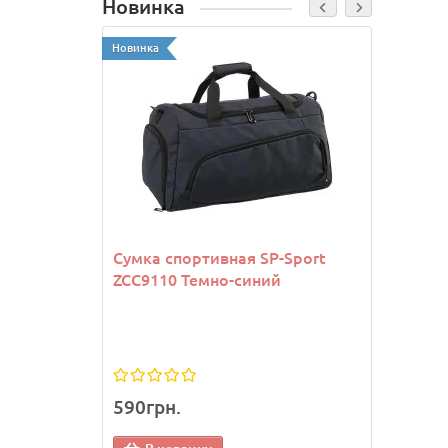
Новинка
Новинка
Новинк
Сумка спортивная SP-Sport
Козы
ZCC9110 Темно-синий
Joma
590грн.
1 13