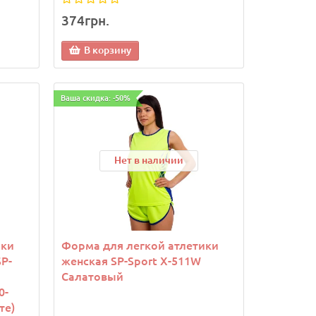
374грн.
В корзину
Ваша скидка: -50%
Нет в наличии
ики
Форма для легкой атлетики
P-
женская SP-Sport X-511W
Салатовый
0-
те)