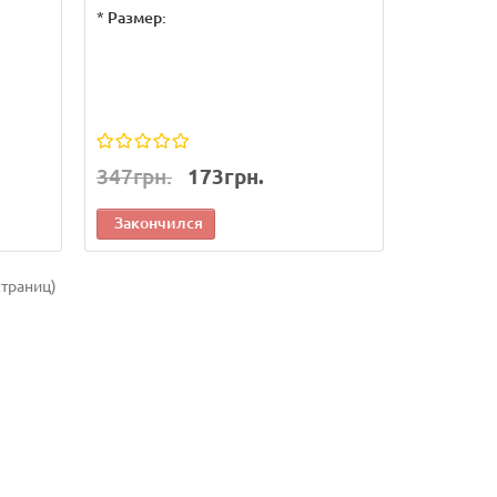
*
Размер:
347грн.
173грн.
Закончился
страниц)