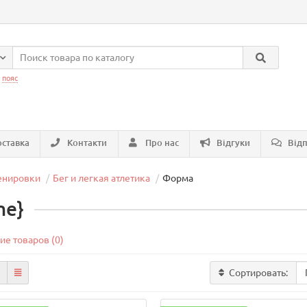
:
пояс
ставка
Контакти
Про нас
Відгуки
Відп
енировки
Бег и легкая атлетика
Форма
me}
ие товаров (0)
Сортировать: