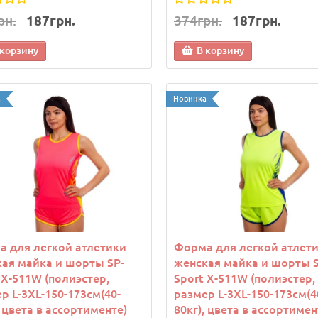
рн.
187грн.
374грн.
187грн.
 корзину
В корзину
а
Новинка
 для легкой атлетики
Форма для легкой атлет
ая майка и шорты SP-
женская майка и шорты S
 X-511W (полиэстер,
Sport X-511W (полиэстер,
р L-3XL-150-173см(40-
размер L-3XL-150-173см(4
, цвета в ассортименте)
80кг), цвета в ассортимен