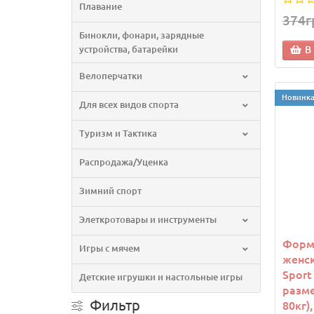
Плавание
374г
Бинокли, фонари, зарядные
устройства, батарейки
В
Велоперчатки
Новинк
Для всех видов спорта
Туризм и Тактика
Распродажа/Уценка
Зимний спорт
Элеткротовары и инструменты
Форма
Игры с мячем
женск
Sport
Детские игрушки и настольные игры
разме
Фильтр
80кг)