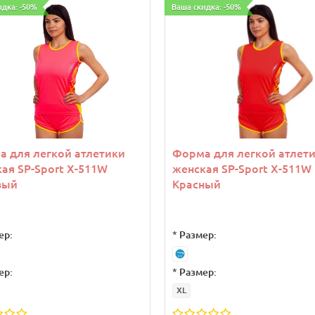
идка: -50%
Ваша скидка: -50%
 для легкой атлетики
Форма для легкой атлет
ая SP-Sport X-511W
женская SP-Sport X-511W
вый
Красный
ер:
*
Размер:
ер:
*
Размер:
XL