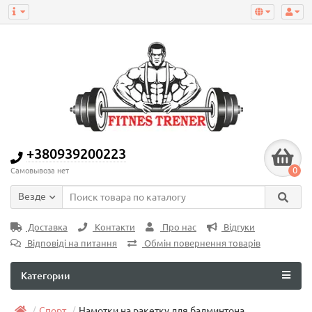
+380939200223
0
Самовывоза нет
Везде
Доставка
Контакти
Про нас
Відгуки
Відповіді на питання
Обмін повернення товарів
Категории
Спорт
Намотки на ракетку для бадминтона