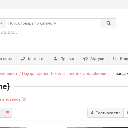
:
штангетки
ставка
Контакти
Про нас
Відгуки
Відп
енировки
Пауэрлифтинг, Тяжелая атлетика, Бодибилдинг
Банда
me}
ие товаров (0)
Сортировать: