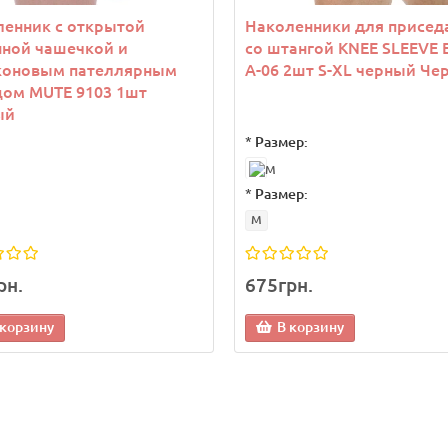
ленник с открытой
Наколенники для присед
нной чашечкой и
со штангой KNEE SLEEVE 
коновым пателлярным
A-06 2шт S-XL черный Че
цом MUTE 9103 1шт
ый
*
Размер:
а
Новинка
*
Размер:
M
рн.
675грн.
 корзину
В корзину
рек теннисный женский
Козырек теннисный женс
 400635-002 Оранжевый
Joma 400635-002 Бирюзо