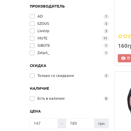
ПРОИЗВОДИТЕЛЬ
AD
1
EZOUS
5
LiveUp
3
MUTE
11
160г
SIBOTE
1
Zelart_
1
В
СКИДКА
Только со cкидками
3
НАЛИЧИЕ
Есть в наличии
8
ЦЕНА
-
грн.