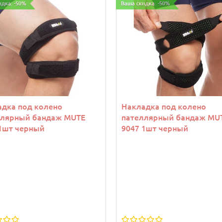
идка: -50%
Ваша скидка: -50%
дка под колено
Накладка под колено
ллярный бандаж MUTE
пателлярный бандаж MU
1шт черный
9047 1шт черный