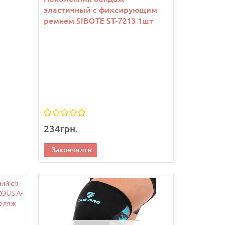
эластичный с фиксирующим
ремнем SIBOTE ST-7213 1шт
902грн.
902грн.
В корзину
В кор
234грн.
Закончился