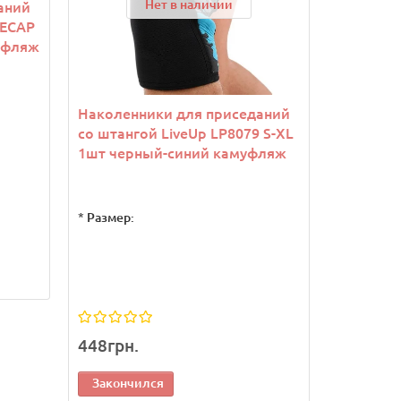
Нет в наличии
аний
EECAP
уфляж
Наколенники для приседаний
со штангой LiveUp LP8079 S-XL
1шт черный-синий камуфляж
*
Размер:
448грн.
Закончился