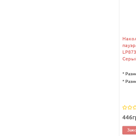
Накол
пауэр
LP873
Серы
*
Разм
*
Разм
446г
Зак