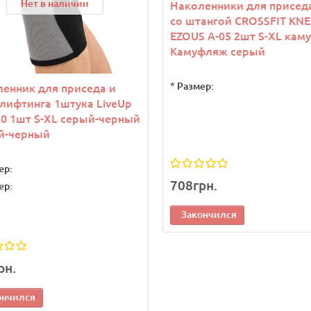
Нет в наличии
Наколенники для присед
со штангой CROSSFIT KN
EZOUS A-05 2шт S-XL кам
Камуфляж серый
*
Размер:
енник для приседа и
лифтинга 1штука LiveUp
0 1шт S-XL серый-черный
й-черный
ер:
708грн.
ер:
Закончился
рн.
ончился