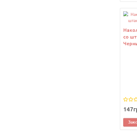
Нако
со шт
Черн
147г
Зак