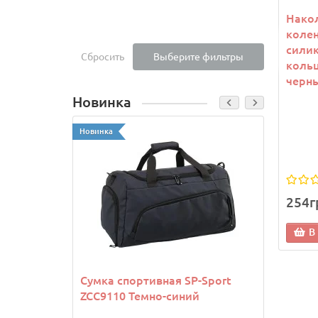
Нако
коле
сили
Сбросить
Выберите фильтры
коль
черн
Новинка
Новинка
Новинк
254г
В
Сумка спортивная SP-Sport
Козы
ZCC9110 Темно-синий
Joma