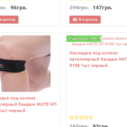
рн.
96грн.
294грн.
147грн.
 корзину
В корзину
Ваша скидка: -50%
Накладка под колено
пателлярный бандаж MUT
9108 1шт черный
дка под колено
ллярный бандаж MUTE MT-
1шт черный
187грн.
93грн.