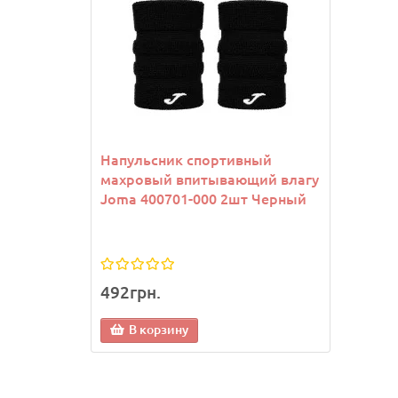
Напульсник спортивный
Козы
махровый впитывающий влагу
Joma
Joma 400701-000 2шт Черный
492грн.
1 13
В корзину
В