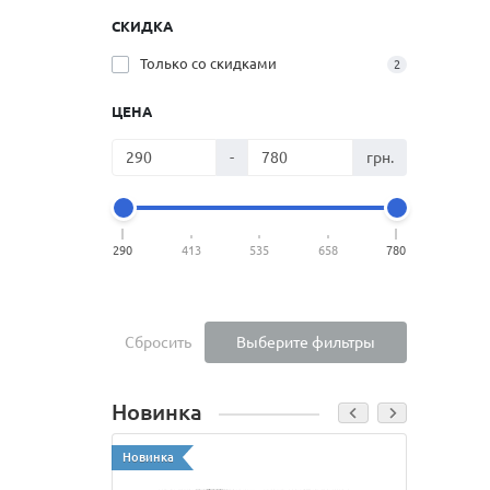
СКИДКА
Только со cкидками
2
ЦЕНА
-
грн.
290
413
535
658
780
Сбросить
Выберите фильтры
Новинка
Новинка
Новинк