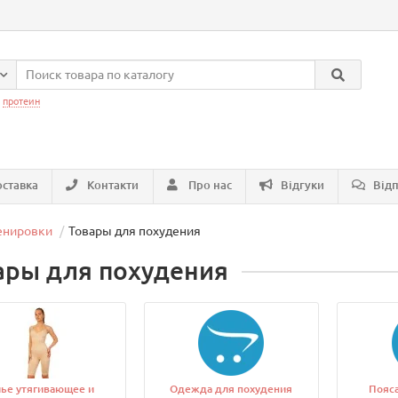
:
протеин
ставка
Контакти
Про нас
Відгуки
Відп
енировки
Товары для похудения
ары для похудения
ье утягивающее и
Одежда для похудения
Пояс