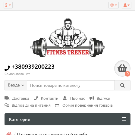
+380939200223
0
Самовывоза нет
Везде
Доставка
Контакти
Про нас
Відгуки
Відповіді на питання
Обмін повернення товарів
Категории
Палочки для скандинавской ходьбы