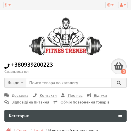
+380939200223
0
Самовывоза нет
Везде
Доставка
Контакти
Про нас
Відгуки
Відповіді на питання
Обмін повернення товарів
Категории
Спорт
Танці
Взуття для бальних танців