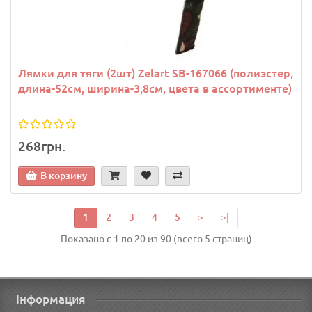
Лямки для тяги (2шт) Zelart SB-167066 (полиэстер,
длина-52см, ширина-3,8см, цвета в ассортименте)
268грн.
В корзину
1
2
3
4
5
>
>|
Показано с 1 по 20 из 90 (всего 5 страниц)
Інформация