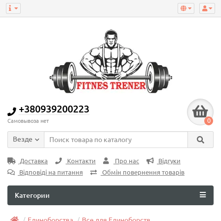
+380939200223
0
Самовывоза нет
Везде
Доставка
Контакти
Про нас
Відгуки
Відповіді на питання
Обмін повернення товарів
Категории
Единоборства
Все для Единоборств