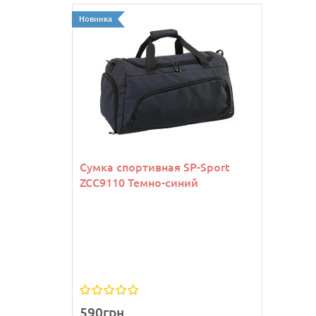
Новинка
Новинк
Сумка спортивная SP-Sport
Козы
ZCC9110 Темно-синий
Joma
590грн.
1 13