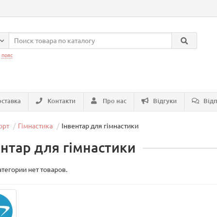
:
пояс
ставка
Контакти
Про нас
Відгуки
Відп
орт
Гімнастика
Інвентар для гімнастики
ентар для гімнастики
атегории нет товаров.