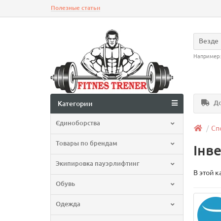
Полезные статьи
Везде
Например
До
Категории
Єдиноборства
Сп
Товары по брендам
Інв
Экипировка пауэрлифтинг
В этой к
Обувь
Одежда