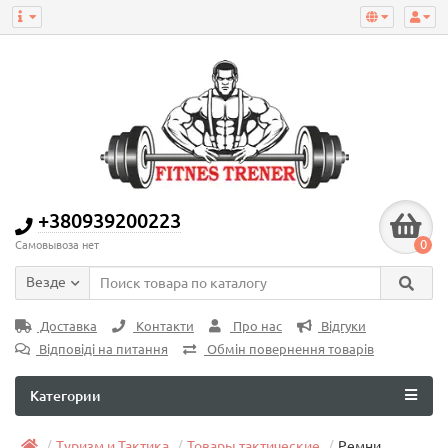
+380939200223
0
Самовывоза нет
Везде
Доставка
Контакти
Про нас
Відгуки
Відповіді на питання
Обмін повернення товарів
Категории
Туризм и Тактика
Товары тактические
Ремни