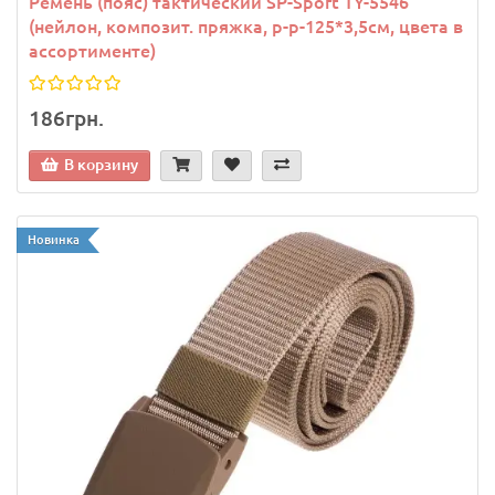
Ремень (пояс) тактический SP-Sport TY-5546
(нейлон, композит. пряжка, р-р-125*3,5см, цвета в
ассортименте)
186грн.
В корзину
Новинка