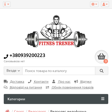
+380939200223
0
Самовывоза нет
Везде
Доставка
Контакти
Про нас
Відгуки
Відповіді на питання
Обмін повернення товарів
Категории
Спорт
Велоспорт
Велоодяг, велоформа