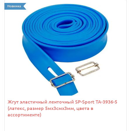
Новинка
Жгут эластичный ленточный SP-Sport TA-3936-5
(латекс, размер 5мх3смх3мм, цвета в
ассортименте)