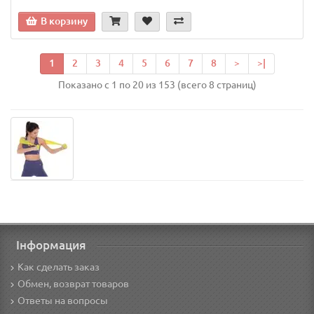
В корзину
1
2
3
4
5
6
7
8
>
>|
Показано с 1 по 20 из 153 (всего 8 страниц)
Інформация
Как сделать заказ
Обмен, возврат товаров
Ответы на вопросы