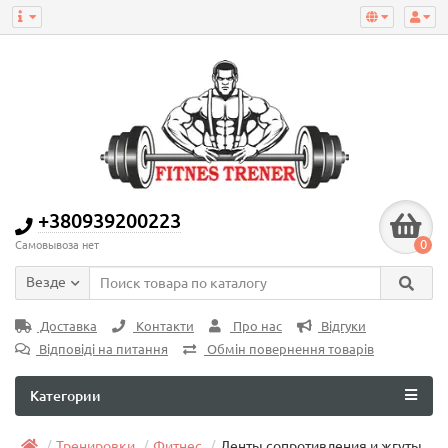
+380939200223
0
Самовывоза нет
Везде
Доставка
Контакти
Про нас
Відгуки
Відповіді на питання
Обмін повернення товарів
Категории
Тренировки
Фитнес
Ленты сопротивления и жгуты