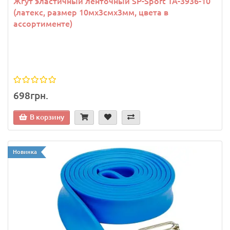
Жгут эластичный ленточный SP-Sport TA-3936-10
(латекс, размер 10мх3смх3мм, цвета в
ассортименте)
698грн.
В корзину
Новинка