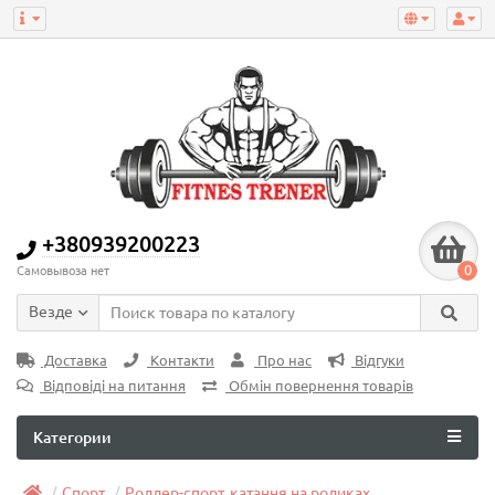
+380939200223
0
Самовывоза нет
Везде
Доставка
Контакти
Про нас
Відгуки
Відповіді на питання
Обмін повернення товарів
Категории
Спорт
Роллер-спорт, катання на роликах