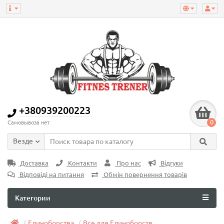
+380939200223
0
Самовывоза нет
Везде
Доставка
Контакти
Про нас
Відгуки
Відповіді на питання
Обмін повернення товарів
Категории
Единоборства
Все для Единоборств