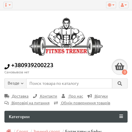
+380939200223
0
Самовывоза нет
Везде
Доставка
Контакти
Про нас
Відгуки
Відповіді на питання
Обмін повернення товарів
Категории
Спорт
Зимний спорт
Балаклавы и бафы