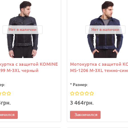
Нет в наличии
Нет в наличии
куртка с защитой KOMINE
Мотокуртка с защитой K
99 M-3XL черный
MS-1206 M-3XL темно-син
ер:
*
Размер:
4грн.
3 464грн.
ончился
Закончился