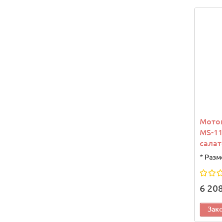
Мото
MS-11
сала
*
Разм
6 20
Зак