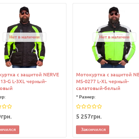
Нет в наличии
Нет в наличии
куртка с защитой NERVE
Мотокуртка с защитой N
13-G L-3XL черный-
MS-0277 L-XL черный-
товый
салатовый-белый
ер:
*
Размер:
9грн.
5 257грн.
ончился
Закончился