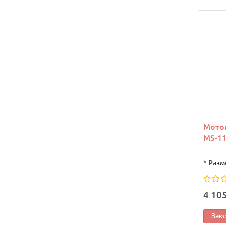
Мото
MS-11
*
Разм
4 10
Зак