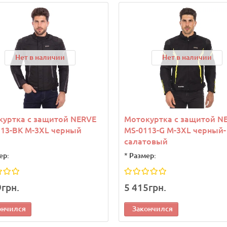
а
Новинка
Нет в наличии
Нет в наличии
куртка с защитой NERVE
Мотокуртка с защитой N
рек теннисный женский
Козырек теннисный женс
13-BK M-3XL черный
MS-0113-G M-3XL черный-
 400635-002 Оранжевый
Joma 400635-002 Бирюзо
салатовый
ер:
*
Размер:
9грн.
5 415грн.
9грн.
1 139грн.
ончился
Закончился
 корзину
В корзину