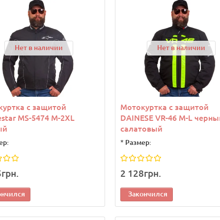
Нет в наличии
Нет в наличии
уртка с защитой
Мотокуртка с защитой
estar MS-5474 M-2XL
DAINESE VR-46 M-L черны
ый
салатовый
ер:
*
Размер:
5грн.
2 128грн.
ончился
Закончился