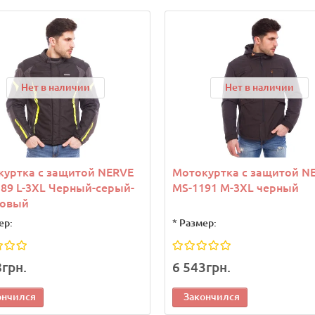
Нет в наличии
Нет в наличии
куртка с защитой NERVE
Мотокуртка с защитой N
89 L-3XL Черный-серый-
MS-1191 M-3XL черный
товый
ер:
*
Размер:
8грн.
6 543грн.
ончился
Закончился