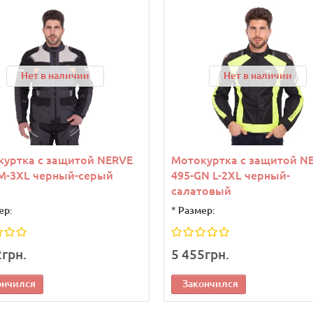
Нет в наличии
Нет в наличии
куртка с защитой NERVE
Мотокуртка с защитой N
M-3XL черный-серый
495-GN L-2XL черный-
салатовый
ер:
*
Размер:
2грн.
5 455грн.
ончился
Закончился