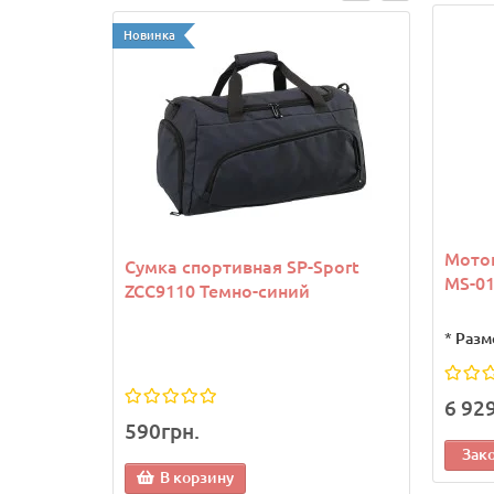
Новинка
Новинк
Мото
Сумка спортивная SP-Sport
Козы
MS-01
ZCC9110 Темно-синий
Joma
*
Разм
6 92
590грн.
1 13
Зак
В корзину
В