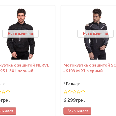
Нет в наличии
Нет в наличии
куртка с защитой NERVE
Мотокуртка с защитой S
95 L-3XL черный
JK103 M-XL черный
ер:
*
Размер:
5грн.
6 299грн.
ончился
Закончился