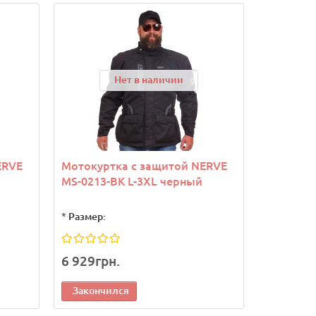
Новинка
Новинка
Нет в наличии
ERVE
Мотокуртка с защитой NERVE
кий
Снарядные перчатки-блинчики
Снарядн
MS-0213-BK L-3XL черный
вый
для бокса FLEX FISTRAGE VL-
для бокс
6495 (р-р S-XL, черный)
6494 (р-р
*
Размер:
6 929грн.
902грн.
902грн.
Закончился
В корзину
В кор