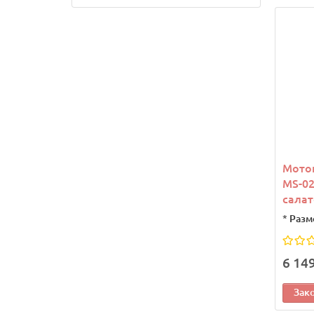
Мото
MS-02
сала
*
Разм
6 14
Зак