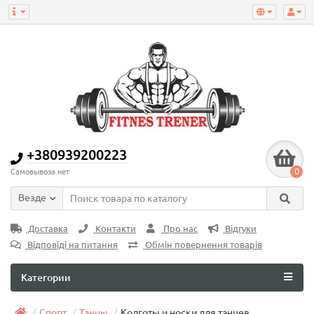
+380939200223
0
Самовывоза нет
Везде
Доставка
Контакти
Про нас
Відгуки
Відповіді на питання
Обмін повернення товарів
Категории
Спорт
Танцы
Колготы и носки для танцев