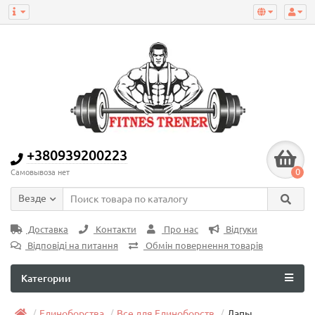
+380939200223
0
Самовывоза нет
Везде
Доставка
Контакти
Про нас
Відгуки
Відповіді на питання
Обмін повернення товарів
Категории
Единоборства
Все для Единоборств
Лапы