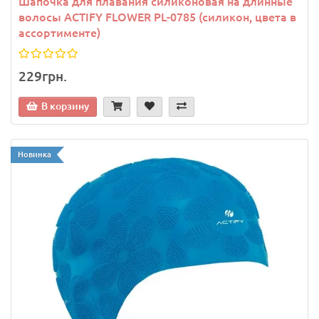
Шапочка для плавания силиконовая на длинные
волосы ACTIFY FLOWER PL-0785 (силикон, цвета в
ассортименте)
229грн.
В корзину
Новинка