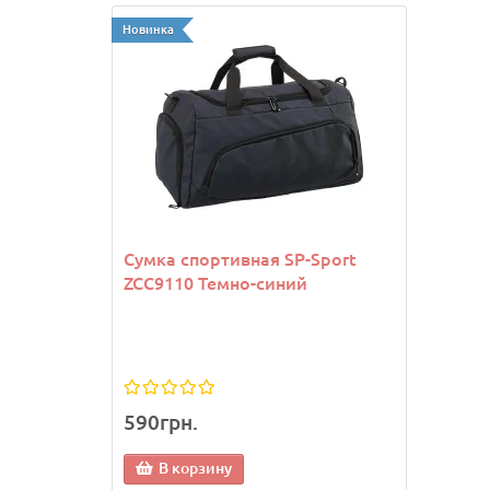
Новинка
Новинк
Сумка спортивная SP-Sport
Козы
ZCC9110 Темно-синий
Joma
590грн.
1 13
В корзину
В