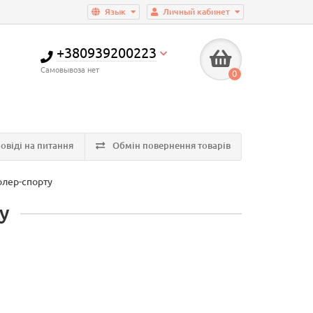
Язык
Личный кабинет
+380939200223
Самовывоза нет
0
овіді на питання
Обмін повернення товарів
олер-спорту
у