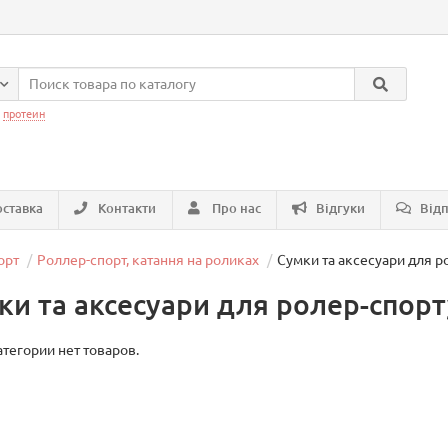
:
протеин
ставка
Контакти
Про нас
Відгуки
Відп
орт
Роллер-спорт, катання на роликах
Сумки та аксесуари для р
ки та аксесуари для ролер-спорт
атегории нет товаров.