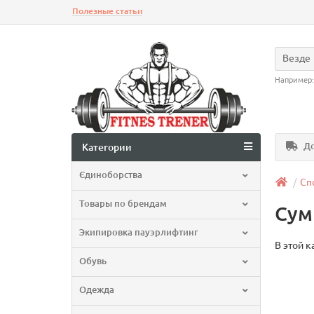
Полезные статьи
Везде
Например
До
Категории
Єдиноборства
Сп
Товары по брендам
Сум
Экипировка пауэрлифтинг
В этой к
Обувь
Одежда