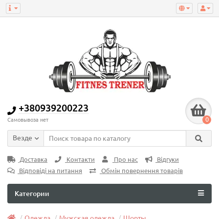
+380939200223
0
Самовывоза нет
Везде
Доставка
Контакти
Про нас
Відгуки
Відповіді на питання
Обмін повернення товарів
Категории
Одежда
Мужская одежда
Шорты