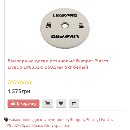
Бамперные диски резиновые Bumper Plates
LiveUp LP8332-5 ø50.5мм 5кг белый
1 575грн.
В корзину
Бамперные
,
диски
,
резиновые
,
Bumper
,
Plates
,
LiveUp
,
LP8332-25
,
ø50.5мм
,
25кг
,
красный