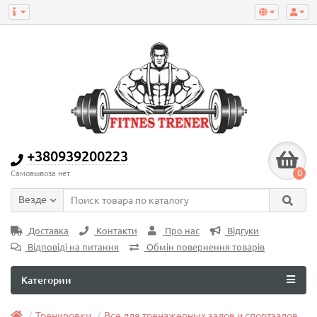
+380939200223
0
Самовывоза нет
Везде
Доставка
Контакти
Про нас
Відгуки
Відповіді на питання
Обмін повернення товарів
Категории
Тренировки
Все для тренажерных залов и спортзалов