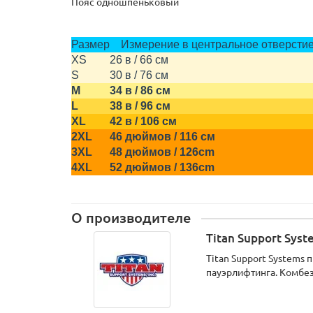
Пояс одношпеньковый
Размер
Измерение в центральное отвер
XS
26 в / 66 см
S
30 в / 76 см
M
34 в / 86 см
L
38 в / 96 см
XL
42 в / 106 см
2XL
46 дюймов / 116 см
3XL
48 дюймов / 126cm
4XL
52 дюймов / 136cm
О производителе
Titan Support Sys
Titan Support Systems
пауэрлифтинга. Комбез