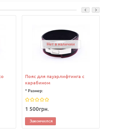
Нет в наличии
со
Пояс для пауэрлифтинга с
Пояс с 
карабином
лежа
*
Размер:
*
Размер:
1 500грн.
3 200гр
Закончился
Законч