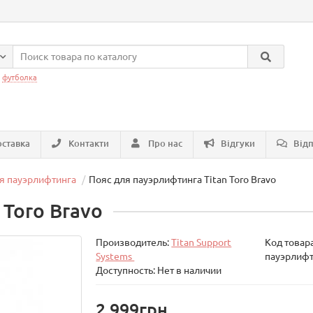
:
футболка
ставка
Контакти
Про нас
Відгуки
Відп
я пауэрлифтинга
Пояс для пауэрлифтинга Titan Toro Bravo
n Toro Bravo
Производитель:
Titan Support
Код товар
Systems
пауэрлифти
Доступность: Нет в наличии
2 999грн.