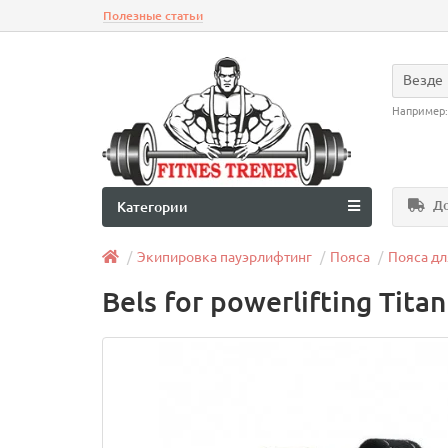
Полезные статьи
Везде
Например
До
Категории
Экипировка пауэрлифтинг
Пояса
Пояса дл
Bels for powerlifting Tita