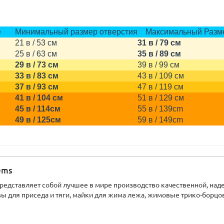
стие
Минимальный размер отверстия
Максимальный Разме
21 в / 53 см
31 в / 79 см
25 в / 63 см
35 в / 89 см
29 в / 73 см
39 в / 99 см
33 в / 83 см
43 в / 109 см
37 в / 93 см
47 в / 119 см
41 в / 104 см
51 в / 129 см
45 в / 114см
55 в / 139cm
49 в / 125см
59 в / 149cm
tems
 представляет собой лучшее в мире производство качественной, над
ы для приседа и тяги, майки для жима лежа, жимовые трико-борцов