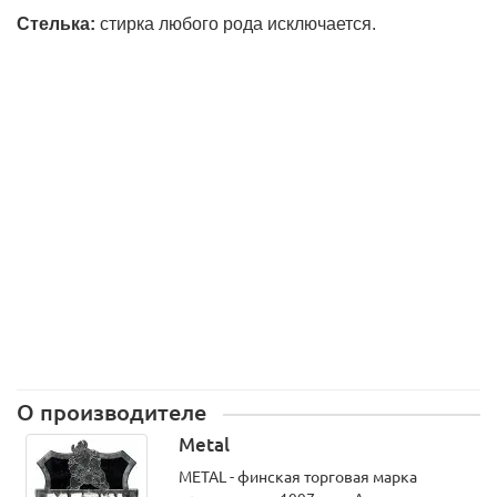
Стелька:
стирка любого рода исключается.
Источник:
http://powermens.ru/?
modul=shop&p=tovar&idtovar=1154
О производителе
Metal
METAL - финская торговая марка