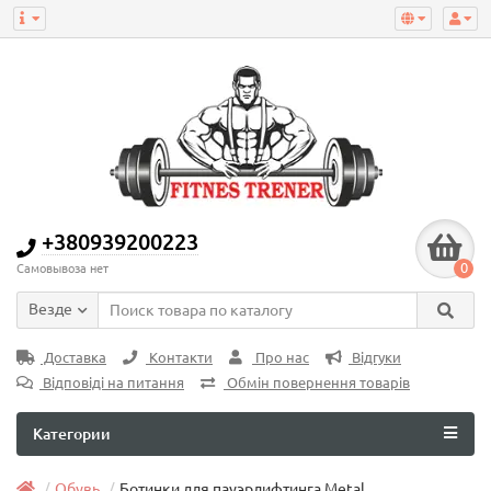
+380939200223
0
Самовывоза нет
Везде
Доставка
Контакти
Про нас
Відгуки
Відповіді на питання
Обмін повернення товарів
Категории
Обувь
Ботинки для пауэрлифтинга Metal