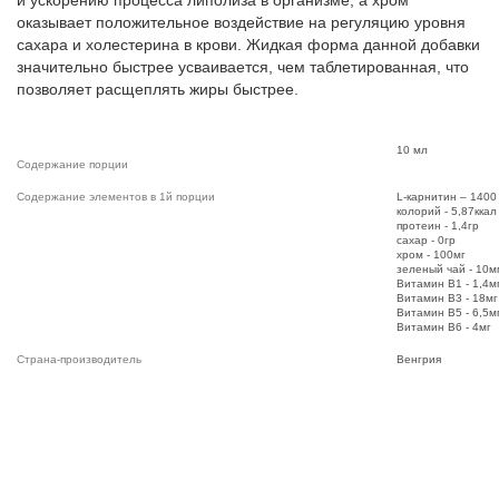
и ускорению процесса липолиза в организме, а хром
оказывает положительное воздействие на регуляцию уровня
сахара и холестерина в крови. Жидкая форма данной добавки
значительно быстрее усваивается, чем таблетированная, что
позволяет расщеплять жиры быстрее.
10 мл
Содержание порции
Содержание элементов в 1й порции
L-карнитин – 1400
колорий - 5,87ккал
протеин - 1,4гр
сахар - 0гр
хром - 100мг
зеленый чай - 10м
Витамин В1 - 1,4м
Витамин В3 - 18мг
Витамин В5 - 6,5м
Витамин В6 - 4мг
Страна-производитель
Венгрия
s
t
y
l
e
=
"
t
e