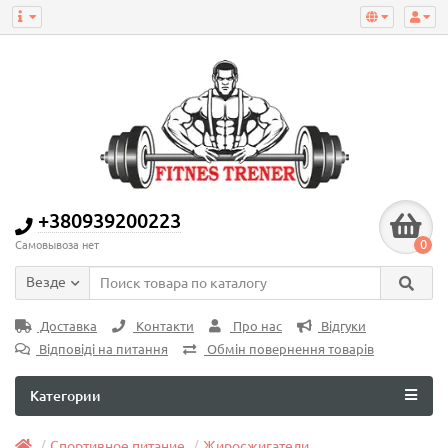
+380939200223
0
Самовывоза нет
Везде
Доставка
Контакти
Про нас
Відгуки
Відповіді на питання
Обмін повернення товарів
Категории
Спортивное питание
Жиросжигатели