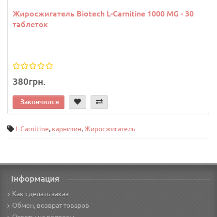
Жиросжигатель Biotech L-Carnitine 1000 MG - 30
таблеток
380грн.
Закончился
L-Carnitine
,
карнитин
,
Жиросжигатель
Інформация
Как сделать заказ
Обмен, возврат товаров