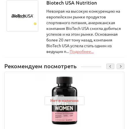
Biotech USA Nutrition
;
c
Невзирая на высокую конкуренцию на
o
l
европейском рынке продуктов
o
спортивного питания, американская
r
:
компания BioTech USA смогла добиться
r
g
успехов и на этом рынке. Основанная
b
более 20 лет тому назад, компания
(
6
BioTech USA успела стать одним из
2
ведущих п...
Подробнее...
,
1
1
9
Рекомендуем посмотреть
,
1
7
0
)
;
Нет в наличии