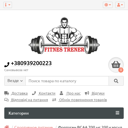
+380939200223
0
Самовывоза нет
Везде
Доставка
Контакти
Про нас
Відгуки
Відповіді на питання
Обмін повернення товарів
Категории
Спортивное питание
Фортоген BCAA 700 мг 200 капсул