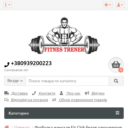
+380939200223
0
Самовывоза нет
Везде
Доставка
Контакти
Про нас
Відгуки
Відповіді на питання
Обмін повернення товарів
Категории
Одежда
Футболка женская Fit Chik белая одноцветная