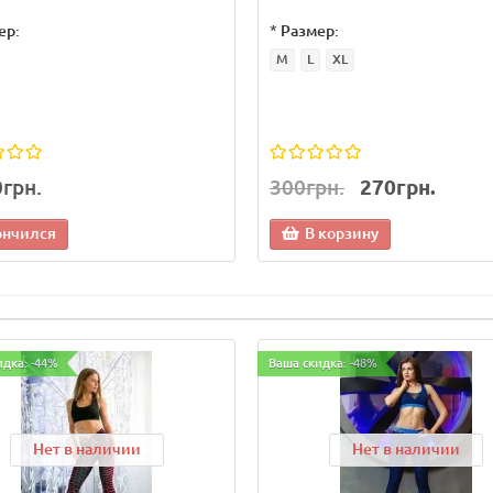
ер:
*
Размер:
M
L
XL
0грн.
300грн.
270грн.
ончился
В корзину
идка: -44%
Ваша скидка: -48%
Нет в наличии
Нет в наличии