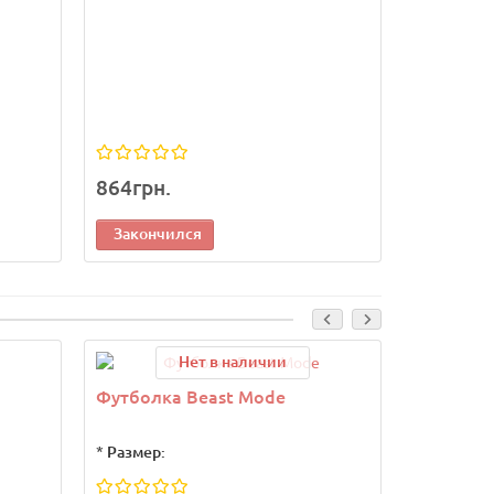
*
Размер:
864грн.
300грн.
Закончился
Законч
Нет в наличии
Ваша скидка:
Футболка Beast Mode
Спортив
размер S
*
Размер: