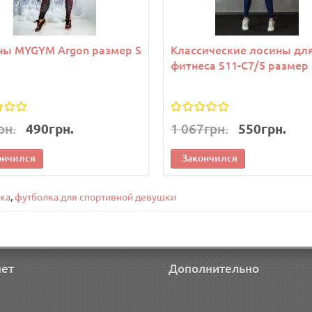
ны MYGYM Argon размер S
Классические лосины дл
фитнеса S11-C7/5 размер
рн.
490грн.
1 067грн.
550грн.
ончился
Закончился
лка
,
футболка для спортивной девушки
нет
Дополнительно