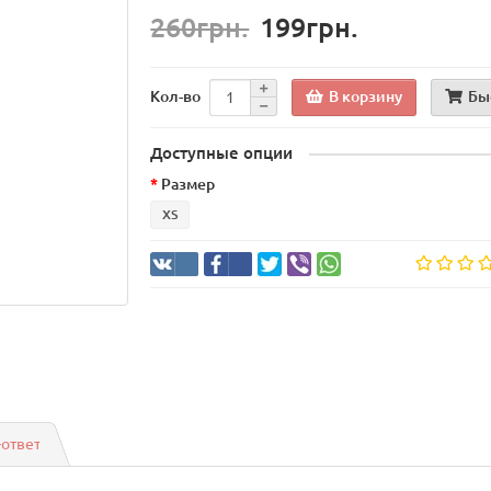
260грн.
199грн.
В корзину
Бы
Кол-во
Доступные опции
Размер
XS
-ответ