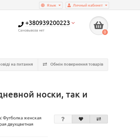
Язык
Личный кабинет
+380939200223
Самовывоза нет
0
овіді на питання
Обмін повернення товарів
дневной носки, так и
а:
Футболка женская
ерая двухцветная