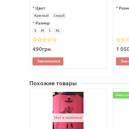
*
Цвет:
*
Разм
Красный
Серый
*
Размер:
S
M
L
XL
490грн.
1 05
Закончился
Зак
Похожие товары
Ваша ск
Нет в наличии