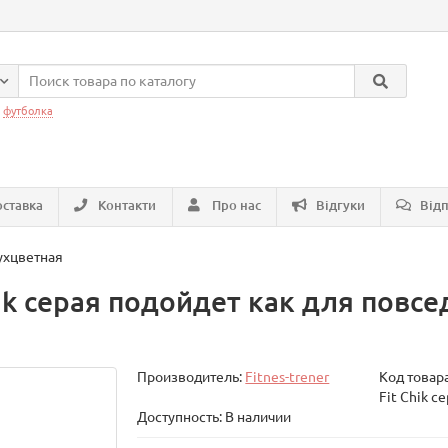
:
футболка
ставка
Контакти
Про нас
Відгуки
Відп
ухцветная
ik серая подойдет как для повсе
Производитель:
Fitnes-trener
Код товар
Fit Chik с
Доступность: В наличии