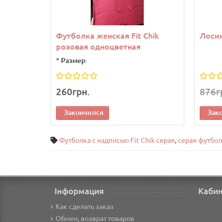
Футболка женская Fit Chik
Лоси
розовая одноцветная
*
Размер:
260грн.
876г
Закончился
Зак
Футболка с надписью Fit Chik серая
,
серая футбо
Інформация
Каби
Как сделать заказ
Обмен, возврат товаров