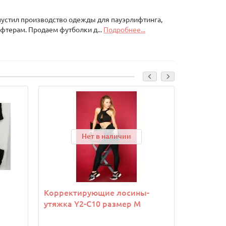
запустил производство одежды для пауэрлифтинга,
фтерам. Продаем футболки д...
Подробнее...
Нет в наличии
Корректирующие лосины-
Футболка
утяжка Y2-C10 размер М
бодибил
System H
Pink