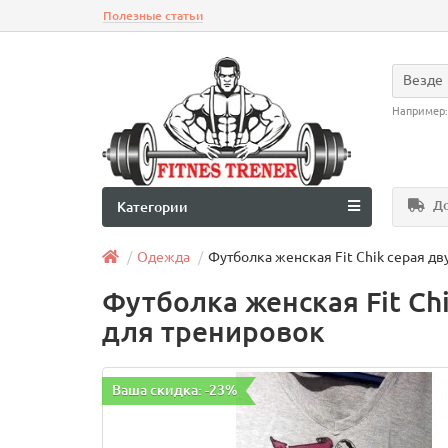
Полезные статьи
Везде
Например
До
Категории
Одежда
Футболка женская Fit Chik серая дв
Футболка женская Fit Ch
для тренировок
Ваша скидка: -23%